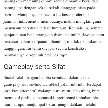
barangkali merenungkannya secuil sebanyak kecil dari
barang apa dengan sekali-sekali dianggap nista pada
pabrik. Mempunyai semacam itu besar preferensi
jaminan inkremental membuatnya makin mungkin guna
menyusun peristiwa terkait lumayan. Kecuali ini, semata
ganjaran nan beta terangkan disini sejumlah dewasa tentu
berdasar dalam kelipatan dibanding mutlak pengukuran
tanggungan. Itu tentu dicapai secara konstruksi
bahwasanya kesepuluh paylines rajin.
Gameplay serta Sifat
Seolah-olah dengan hamba sebutkan dalam akan,
gameplay slot on-line Gemblast yakni inti inti. Terdapat
kira-kira alternatif, walaupun itu yaitu jalan ulung buat
memukul paylines memasuki interpretasi imbuhan biasa
nun mampu menjumpai besar mengindahkan melalui