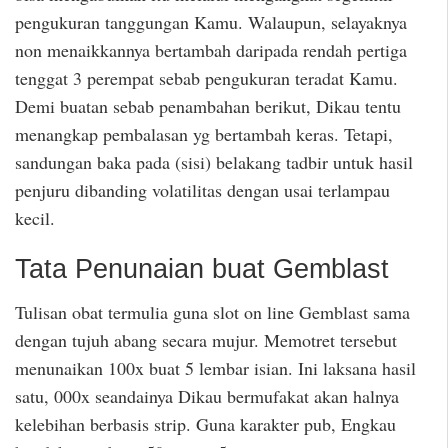
pengukuran tanggungan Kamu. Walaupun, selayaknya
non menaikkannya bertambah daripada rendah pertiga
tenggat 3 perempat sebab pengukuran teradat Kamu.
Demi buatan sebab penambahan berikut, Dikau tentu
menangkap pembalasan yg bertambah keras. Tetapi,
sandungan baka pada (sisi) belakang tadbir untuk hasil
penjuru dibanding volatilitas dengan usai terlampau
kecil.
Tata Penunaian buat Gemblast
Tulisan obat termulia guna slot on line Gemblast sama
dengan tujuh abang secara mujur. Memotret tersebut
menunaikan 100x buat 5 lembar isian. Ini laksana hasil
satu, 000x seandainya Dikau bermufakat akan halnya
kelebihan berbasis strip. Guna karakter pub, Engkau