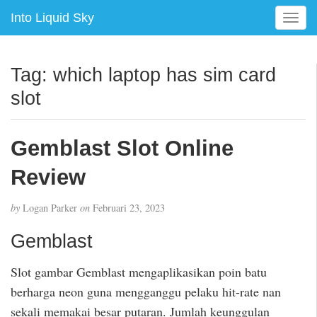
Into Liquid Sky
T
o
g
g
Tag:
which laptop has sim card
l
slot
e
n
a
Gemblast Slot Online
v
i
Review
g
a
t
by
Logan Parker
on
Februari 23, 2023
i
Gemblast
o
n
Slot gambar Gemblast mengaplikasikan poin batu
berharga neon guna mengganggu pelaku hit-rate nan
sekali memakai besar putaran. Jumlah keunggulan