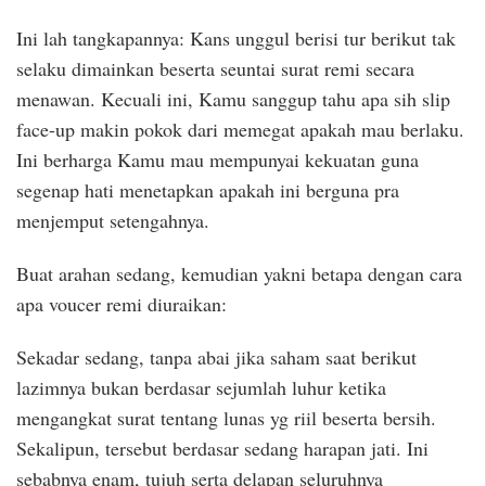
Ini lah tangkapannya: Kans unggul berisi tur berikut tak
selaku dimainkan beserta seuntai surat remi secara
menawan. Kecuali ini, Kamu sanggup tahu apa sih slip
face-up makin pokok dari memegat apakah mau berlaku.
Ini berharga Kamu mau mempunyai kekuatan guna
segenap hati menetapkan apakah ini berguna pra
menjemput setengahnya.
Buat arahan sedang, kemudian yakni betapa dengan cara
apa voucer remi diuraikan:
Sekadar sedang, tanpa abai jika saham saat berikut
lazimnya bukan berdasar sejumlah luhur ketika
mengangkat surat tentang lunas yg riil beserta bersih.
Sekalipun, tersebut berdasar sedang harapan jati. Ini
sebabnya enam, tujuh serta delapan seluruhnya