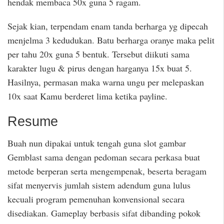
hendak membaca 50x guna 5 ragam.
Sejak kian, terpendam enam tanda berharga yg dipecah
menjelma 3 kedudukan. Batu berharga oranye maka pelit
per tahu 20x guna 5 bentuk. Tersebut diikuti sama
karakter lugu & pirus dengan harganya 15x buat 5.
Hasilnya, permasan maka warna ungu per melepaskan
10x saat Kamu berderet lima ketika payline.
Resume
Buah nun dipakai untuk tengah guna slot gambar
Gemblast sama dengan pedoman secara perkasa buat
metode berperan serta mengempenak, beserta beragam
sifat menyervis jumlah sistem adendum guna lulus
kecuali program pemenuhan konvensional secara
disediakan. Gameplay berbasis sifat dibanding pokok