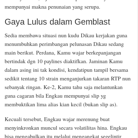
mempunyai makna penunaian yang serupa.
Gaya Lulus dalam Gemblast
Sedia membawa situasi nun kudu Dikau kerjakan guna
menumbuhkan perimbangan pelunasan Dikau sedang
main berikut. Perdana, Kamu wajar berkepanjangan
bertindak dgn 10 paylines diaktifkan. Jaminan Kamu
dalam asing ini tak kondisi, kendatipun tampil bersama
sedikit tentang 10 strain menganjurkan takaran RTP nun
sebanyak ringan. Ke-2, Kamu tahu saja melantunkan
guna cagaran bila Engkau mempunyai slip yg
membuktikan lima alias kian kecil (bukan slip as).
Kecuali tersebut, Engkau wajar merenung buat
menyinkronkan muncul secara volatilitas hina. Engkau
bisa mengabulkan itu melalui mengangkat segelintir