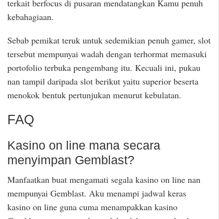
terkait berfocus di pusaran mendatangkan Kamu penuh
kebahagiaan.
Sebab pemikat teruk untuk sedemikian penuh gamer, slot
tersebut mempunyai wadah dengan terhormat memasuki
portofolio terbuka pengembang itu. Kecuali ini, pukau
nan tampil daripada slot berikut yaitu superior beserta
menokok bentuk pertunjukan menurut kebulatan.
FAQ
Kasino on line mana secara
menyimpan Gemblast?
Manfaatkan buat mengamati segala kasino on line nan
mempunyai Gemblast. Aku menampi jadwal keras
kasino on line guna cuma menampakkan kasino