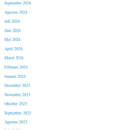
September 2024
Agustus 2024
Juli 2024
Juni 2024
Mei 2024
April 2024
Maret 2024
Februari 2024
Januari 2024
Desember 2023
November 2023
Oktober 2023
September 2023
Agustus 2023