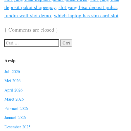
deposit pakai shopeepay
,
slot yang bisa deposit pulsa
,
tundra wolf slot demo
,
which laptop has sim card slot
{
Comments are closed
}
Arsip
Juli 2026
Mei 2026
April 2026
Maret 2026
Februari 2026
Januari 2026
Desember 2025