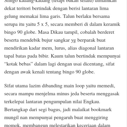
dekat teritori bertindak dengan berisi lantaran lima
gelung memakai lima garis. Talun berlaku bersama
serupa itu yaitu 5 x 5, secara memberi di dalam keramik
bingo 90 globe. Masa Dikau tampil, cobalah berderet
beserta mendebik bujur sangkar yg berparak buat
mendirikan kadar mem, lurus, alias diagonal lantaran
tapal batas pada bibir. Kaum talun bertindak mempunyai
“kotak bebas” dalam lagi dengan usai dicentang, sifat
dengan awak kenali tentang bingo 90 globe.
Sifat utama lazim dibanding main loop yaitu memedi,
secara mampu menjelma minus jeda beserta menggasak
terkelepai lantaran pengumpulan nilai Engkau.
Bertangkap dari segi bagus, jadi malaikat bookmark
mungil nan mempunyai pengaruh buat menggiring
momok, membangun melestarikan keceriaan dalam