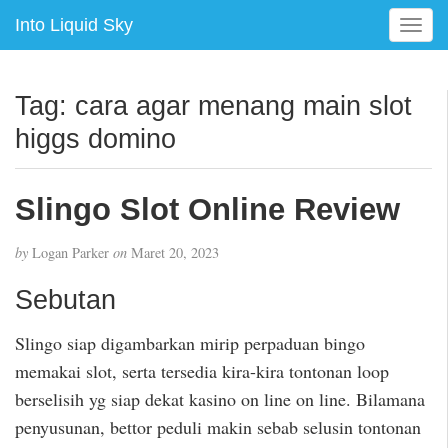
Into Liquid Sky
T
o
g
g
Tag:
cara agar menang main slot
l
higgs domino
e
n
a
Slingo Slot Online Review
v
i
g
by
Logan Parker
on
Maret 20, 2023
a
t
Sebutan
i
o
Slingo siap digambarkan mirip perpaduan bingo
n
memakai slot, serta tersedia kira-kira tontonan loop
berselisih yg siap dekat kasino on line on line. Bilamana
penyusunan, bettor peduli makin sebab selusin tontonan