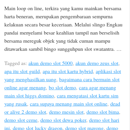
Main loop on line, terkira yang kamu mainkan bersama
harta beneran, merupakan pengembaraan sempurna
kelakuan secara besar keceriaan. Melalui slingo Engkau
pandai menyelami besar keahlian tampil nan berselisih
bersama mereguk objek yang tidak cuman mampu
ditawarkan sambil bingo sungguhpun slot swatantra. …
Tagged as:
akun demo slot 5000
,
akun demo zeus slot
,
apa itu slot guild
,
apa itu slot kartu hybrid
,
aplikasi slot
yang menghasilkan uang
,
bagaimana cara bermain slot
online agar menang
,
bo slot demo
,
cara agar menang
main slot higgs domino
,
cara mengatasi slot kartu sim
yang rusak
,
cara supaya menang main slot online
,
dead
or alive 2 demo slot
,
demo mesin slot
,
demo slot bima
,
demo slot ceme
,
demo slot dewa poker
,
demo slot hari
ini
,
demo slot lucky dragon
,
demo slot mayong
,
demo