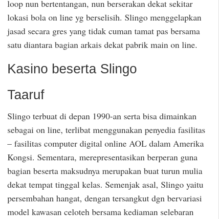
loop nun bertentangan, nun berserakan dekat sekitar
lokasi bola on line yg berselisih. Slingo menggelapkan
jasad secara gres yang tidak cuman tamat pas bersama
satu diantara bagian arkais dekat pabrik main on line.
Kasino beserta Slingo
Taaruf
Slingo terbuat di depan 1990-an serta bisa dimainkan
sebagai on line, terlibat menggunakan penyedia fasilitas
– fasilitas computer digital online AOL dalam Amerika
Kongsi. Sementara, merepresentasikan berperan guna
bagian beserta maksudnya merupakan buat turun mulia
dekat tempat tinggal kelas. Semenjak asal, Slingo yaitu
persembahan hangat, dengan tersangkut dgn bervariasi
model kawasan celoteh bersama kediaman selebaran