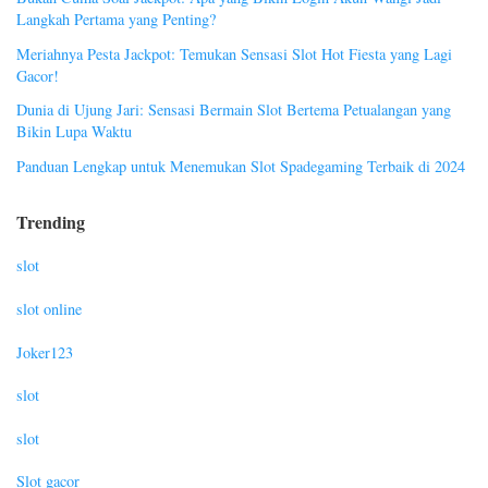
Langkah Pertama yang Penting?
Meriahnya Pesta Jackpot: Temukan Sensasi Slot Hot Fiesta yang Lagi
Gacor!
Dunia di Ujung Jari: Sensasi Bermain Slot Bertema Petualangan yang
Bikin Lupa Waktu
Panduan Lengkap untuk Menemukan Slot Spadegaming Terbaik di 2024
Trending
slot
slot online
Joker123
slot
slot
Slot gacor