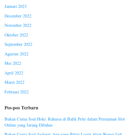
Januari 2023
Desember 2022
November 2022
Oktober 2022
September 2022
Agustus 2022
Mei 2022
April 2022
Maret 2022
Februari 2022
Pos-pos Terbaru
Bukan Cuma Soal Hoki: Rahasia di Balik Petir dalam Permainan Slot
Online yang Jarang Dibahas
Bukan Cuma Soal Jackpot: Apa yang Bikin Login Akun Wangi Jadi