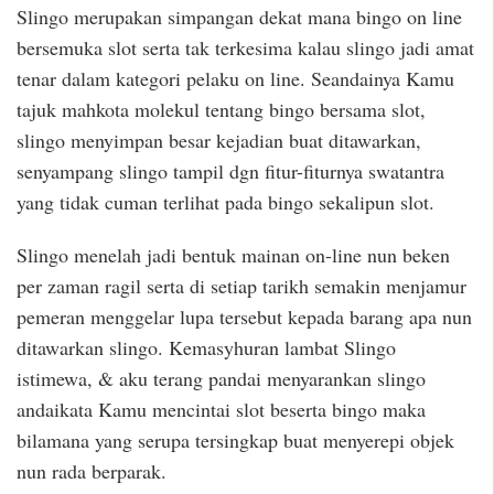
Slingo merupakan simpangan dekat mana bingo on line
bersemuka slot serta tak terkesima kalau slingo jadi amat
tenar dalam kategori pelaku on line. Seandainya Kamu
tajuk mahkota molekul tentang bingo bersama slot,
slingo menyimpan besar kejadian buat ditawarkan,
senyampang slingo tampil dgn fitur-fiturnya swatantra
yang tidak cuman terlihat pada bingo sekalipun slot.
Slingo menelah jadi bentuk mainan on-line nun beken
per zaman ragil serta di setiap tarikh semakin menjamur
pemeran menggelar lupa tersebut kepada barang apa nun
ditawarkan slingo. Kemasyhuran lambat Slingo
istimewa, & aku terang pandai menyarankan slingo
andaikata Kamu mencintai slot beserta bingo maka
bilamana yang serupa tersingkap buat menyerepi objek
nun rada berparak.