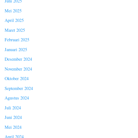
Juni 2025
Mei 2025
April 2025
Maret 2025
Februari 2025
Januari 2025
Desember 2024
November 2024
Oktober 2024
September 2024
Agustus 2024
Juli 2024
Juni 2024
Mei 2024
April 2024