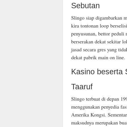
Sebutan
Slingo siap digambarkan mi
kira tontonan loop berselis
penyusunan, bettor peduli 
berserakan dekat sekitar lo
jasad secara gres yang tid
dekat pabrik main on line.
Kasino beserta 
Taaruf
Slingo terbuat di depan 199
menggunakan penyedia fasil
Amerika Kongsi. Sementara
maksudnya merupakan buat 