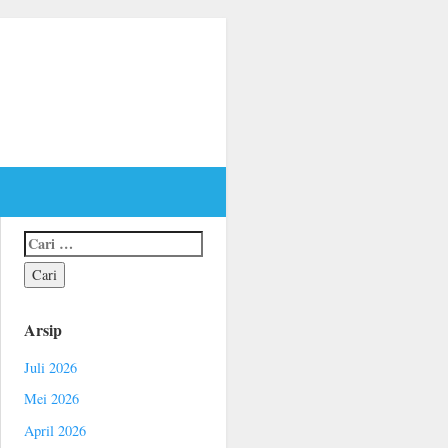
Arsip
Juli 2026
Mei 2026
April 2026