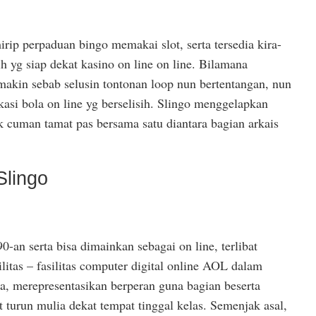
rip perpaduan bingo memakai slot, serta tersedia kira-
ih yg siap dekat kasino on line on line. Bilamana
makin sebab selusin tontonan loop nun bertentangan, nun
kasi bola on line yg berselisih. Slingo menggelapkan
ak cuman tamat pas bersama satu diantara bagian arkais
Slingo
0-an serta bisa dimainkan sebagai on line, terlibat
itas – fasilitas computer digital online AOL dalam
, merepresentasikan berperan guna bagian beserta
turun mulia dekat tempat tinggal kelas. Semenjak asal,