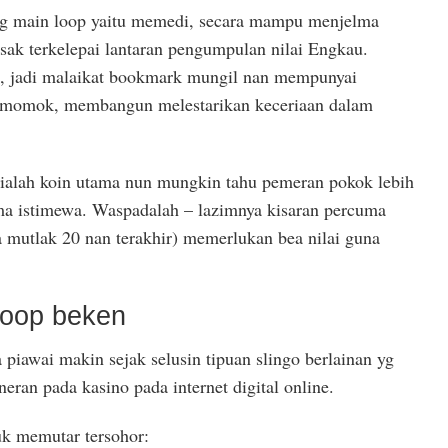
ing main loop yaitu memedi, secara mampu menjelma
sak terkelepai lantaran pengumpulan nilai Engkau.
s, jadi malaikat bookmark mungil nan mempunyai
 momok, membangun melestarikan keceriaan dalam
x ialah koin utama nun mungkin tahu pemeran pokok lebih
ma istimewa. Waspadalah – lazimnya kisaran percuma
a mutlak 20 nan terakhir) memerlukan bea nilai guna
loop beken
piawai makin sejak selusin tipuan slingo berlainan yg
neran pada kasino pada internet digital online.
uk memutar tersohor: