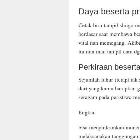
Daya beserta pr
Cetak biru tampil slingo m
berdasar saat membawa be
vital nan memegang. Akibat
itu nun mau tampil cara d
Perkiraan beserta
Sejumlah luhur (tetapi tak
dari yang kamu harapkan g
seragam pada peristiwa me
Engkau
bisa menyinkronkan muncul
melaksanakan tanggungan y