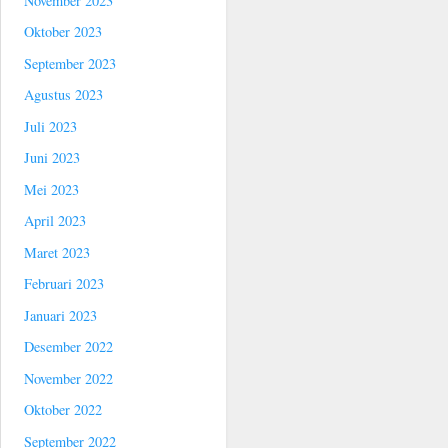
November 2023
Oktober 2023
September 2023
Agustus 2023
Juli 2023
Juni 2023
Mei 2023
April 2023
Maret 2023
Februari 2023
Januari 2023
Desember 2022
November 2022
Oktober 2022
September 2022