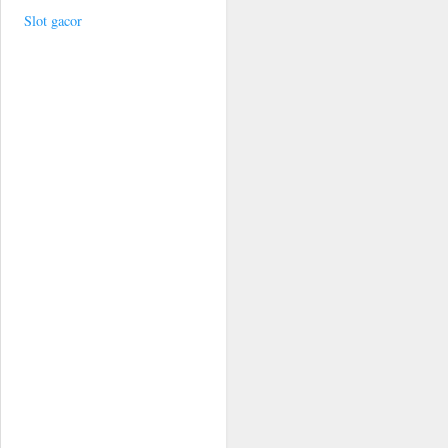
Slot gacor