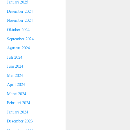
Januari 2025
Desember 2024
November 2024
Oktober 2024
September 2024
Agustus 2024
Juli 2024
Juni 2024
Mei 2024
April 2024
Maret 2024
Februari 2024
Januari 2024
Desember 2023