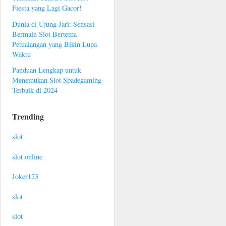
Fiesta yang Lagi Gacor!
Dunia di Ujung Jari: Sensasi
Bermain Slot Bertema
Petualangan yang Bikin Lupa
Waktu
Panduan Lengkap untuk
Menemukan Slot Spadegaming
Terbaik di 2024
Trending
slot
slot online
Joker123
slot
slot