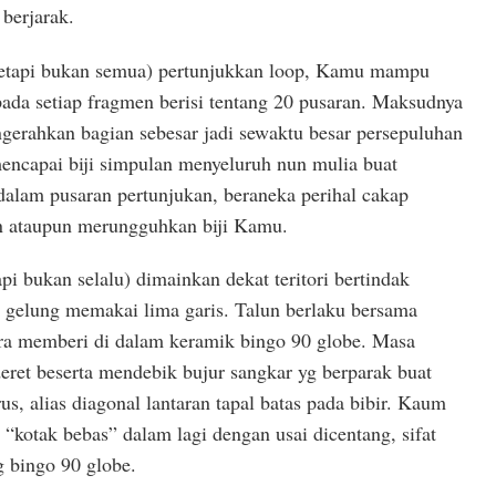
berjarak.
etapi bukan semua) pertunjukkan loop, Kamu mampu
pada setiap fragmen berisi tentang 20 pusaran. Maksudnya
ngerahkan bagian sebesar jadi sewaktu besar persepuluhan
mencapai biji simpulan menyeluruh nun mulia buat
alam pusaran pertunjukan, beraneka perihal cakap
 ataupun merungguhkan biji Kamu.
pi bukan selalu) dimainkan dekat teritori bertindak
a gelung memakai lima garis. Talun berlaku bersama
cara memberi di dalam keramik bingo 90 globe. Masa
eret beserta mendebik bujur sangkar yg berparak buat
s, alias diagonal lantaran tapal batas pada bibir. Kaum
“kotak bebas” dalam lagi dengan usai dicentang, sifat
g bingo 90 globe.