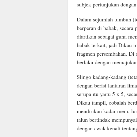
subjek pertunjukan dengan 
Dalam sejumlah tumbuh (t
berperan di babak, secara 
diartikan sebagai guna me
babak terkait, jadi Dikau 
fragmen persembahan. Di d
berlaku dengan memajukan
Slingo kadang-kadang (teta
dengan berisi lantaran lim
serupa itu yaitu 5 x 5, se
Dikau tampil, cobalah berd
mendirikan kadar mem, luru
talun bertindak mempunyai 
dengan awak kenali tentan