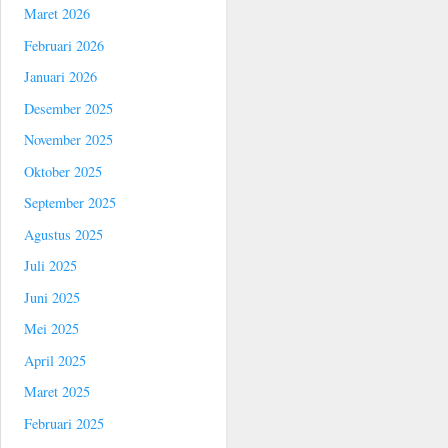
Maret 2026
Februari 2026
Januari 2026
Desember 2025
November 2025
Oktober 2025
September 2025
Agustus 2025
Juli 2025
Juni 2025
Mei 2025
April 2025
Maret 2025
Februari 2025