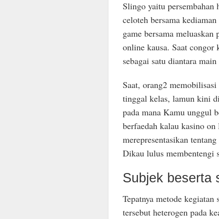
Slingo yaitu persembahan 
celoteh bersama kediaman 
game bersama meluaskan po
online kausa. Saat congor 
sebagai satu diantara mai
Saat, orang2 memobilisasi 
tinggal kelas, lamun kini 
pada mana Kamu unggul bers
berfaedah kalau kasino on
merepresentasikan tentang 
Dikau lulus membentengi 
Subjek beserta s
Tepatnya metode kegiatan 
tersebut heterogen pada k