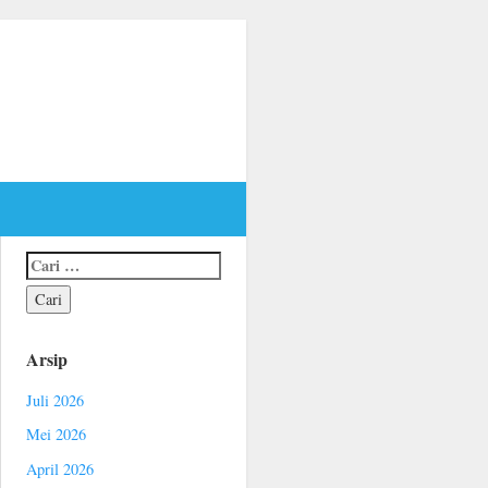
Arsip
Juli 2026
Mei 2026
April 2026