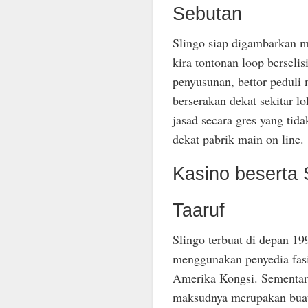
Sebutan
Slingo siap digambarkan mi
kira tontonan loop berselis
penyusunan, bettor peduli 
berserakan dekat sekitar lo
jasad secara gres yang tid
dekat pabrik main on line.
Kasino beserta 
Taaruf
Slingo terbuat di depan 199
menggunakan penyedia fasil
Amerika Kongsi. Sementara
maksudnya merupakan buat 