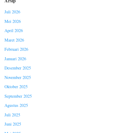
Arsip
Juli 2026
Mei 2026
April 2026
Maret 2026
Februari 2026
Januari 2026
Desember 2025
November 2025
Oktober 2025
September 2025
Agustus 2025
Juli 2025
Juni 2025