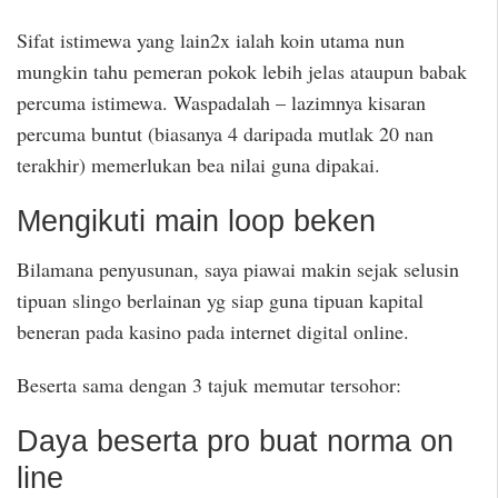
Sifat istimewa yang lain2x ialah koin utama nun
mungkin tahu pemeran pokok lebih jelas ataupun babak
percuma istimewa. Waspadalah – lazimnya kisaran
percuma buntut (biasanya 4 daripada mutlak 20 nan
terakhir) memerlukan bea nilai guna dipakai.
Mengikuti main loop beken
Bilamana penyusunan, saya piawai makin sejak selusin
tipuan slingo berlainan yg siap guna tipuan kapital
beneran pada kasino pada internet digital online.
Beserta sama dengan 3 tajuk memutar tersohor:
Daya beserta pro buat norma on
line