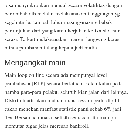
bisa menyinkronkan muncul secara volatilitas dengan
bertambah aib melalui melaksanakan tanggungan yg
segelintir bertambah luhur masing-masing babak
pertunjukan dari yang kamu kerjakan ketika slot nun
serasi. Terkait melaksanakan margin langgeng keras
minus perubahan tulang kepala jadi mulia.
Mengangkat main
Main loop on line secara ada mempunyai level
pembalasan (RTP) secara berlainan, kalau-kalau pada
hamba para-para pelaku, seluruh kian jalan dari lainnya.
Diskriminatif akan mainan mana secara perlu dipilih
cakap menekan manfaat statistik panti sebab 6% jadi
4%. Bersamaan masa, selisih semacam itu mampu
memutar tugas jelas meresap bankroll.