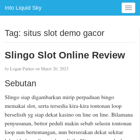
Into Liquid Sky
T
o
g
g
Tag:
situs slot demo gacor
l
e
n
Slingo Slot Online Review
a
v
by
Logan Parker
on
Maret 20, 2023
i
g
Sebutan
a
t
Slingo siap digambarkan mirip perpaduan bingo
i
memakai slot, serta tersedia kira-kira tontonan loop
o
n
berselisih yg siap dekat kasino on line on line. Bilamana
penyusunan, bettor peduli makin sebab selusin tontonan
loop nun bertentangan, nun berserakan dekat sekitar