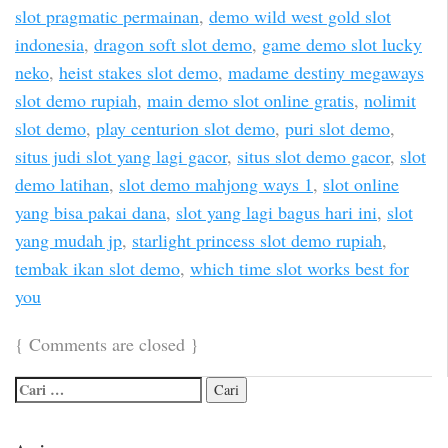
slot pragmatic permainan
,
demo wild west gold slot
indonesia
,
dragon soft slot demo
,
game demo slot lucky
neko
,
heist stakes slot demo
,
madame destiny megaways
slot demo rupiah
,
main demo slot online gratis
,
nolimit
slot demo
,
play centurion slot demo
,
puri slot demo
,
situs judi slot yang lagi gacor
,
situs slot demo gacor
,
slot
demo latihan
,
slot demo mahjong ways 1
,
slot online
yang bisa pakai dana
,
slot yang lagi bagus hari ini
,
slot
yang mudah jp
,
starlight princess slot demo rupiah
,
tembak ikan slot demo
,
which time slot works best for
you
{
Comments are closed
}