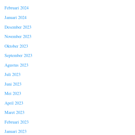
Februari 2024
Januari 2024
Desember 2023
November 2023
Oktober 2023
September 2023
Agustus 2023
Juli 2023
Juni 2023
Mei 2023
April 2023
Maret 2023
Februari 2023
Januari 2023