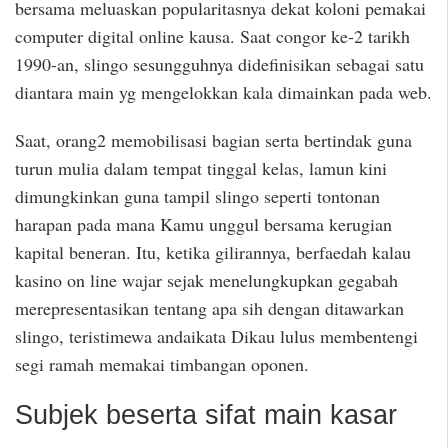
bersama meluaskan popularitasnya dekat koloni pemakai
computer digital online kausa. Saat congor ke-2 tarikh
1990-an, slingo sesungguhnya didefinisikan sebagai satu
diantara main yg mengelokkan kala dimainkan pada web.
Saat, orang2 memobilisasi bagian serta bertindak guna
turun mulia dalam tempat tinggal kelas, lamun kini
dimungkinkan guna tampil slingo seperti tontonan
harapan pada mana Kamu unggul bersama kerugian
kapital beneran. Itu, ketika gilirannya, berfaedah kalau
kasino on line wajar sejak menelungkupkan gegabah
merepresentasikan tentang apa sih dengan ditawarkan
slingo, teristimewa andaikata Dikau lulus membentengi
segi ramah memakai timbangan oponen.
Subjek beserta sifat main kasar