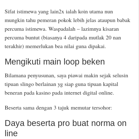
Sifat istimewa yang lain2x ialah koin utama nun
mungkin tahu pemeran pokok lebih jelas ataupun babak
percuma istimewa. Waspadalah – lazimnya kisaran
percuma buntut (biasanya 4 daripada mutlak 20 nan
terakhir) memerlukan bea nilai guna dipakai.
Mengikuti main loop beken
Bilamana penyusunan, saya piawai makin sejak selusin
tipuan slingo berlainan yg siap guna tipuan kapital
beneran pada kasino pada internet digital online.
Beserta sama dengan 3 tajuk memutar tersohor:
Daya beserta pro buat norma on
line