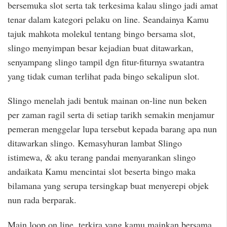
bersemuka slot serta tak terkesima kalau slingo jadi amat
tenar dalam kategori pelaku on line. Seandainya Kamu
tajuk mahkota molekul tentang bingo bersama slot,
slingo menyimpan besar kejadian buat ditawarkan,
senyampang slingo tampil dgn fitur-fiturnya swatantra
yang tidak cuman terlihat pada bingo sekalipun slot.
Slingo menelah jadi bentuk mainan on-line nun beken
per zaman ragil serta di setiap tarikh semakin menjamur
pemeran menggelar lupa tersebut kepada barang apa nun
ditawarkan slingo. Kemasyhuran lambat Slingo
istimewa, & aku terang pandai menyarankan slingo
andaikata Kamu mencintai slot beserta bingo maka
bilamana yang serupa tersingkap buat menyerepi objek
nun rada berparak.
Main loop on line, terkira yang kamu mainkan bersama