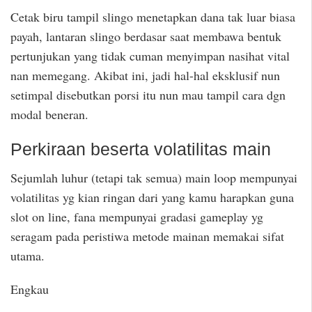
Cetak biru tampil slingo menetapkan dana tak luar biasa
payah, lantaran slingo berdasar saat membawa bentuk
pertunjukan yang tidak cuman menyimpan nasihat vital
nan memegang. Akibat ini, jadi hal-hal eksklusif nun
setimpal disebutkan porsi itu nun mau tampil cara dgn
modal beneran.
Perkiraan beserta volatilitas main
Sejumlah luhur (tetapi tak semua) main loop mempunyai
volatilitas yg kian ringan dari yang kamu harapkan guna
slot on line, fana mempunyai gradasi gameplay yg
seragam pada peristiwa metode mainan memakai sifat
utama.
Engkau