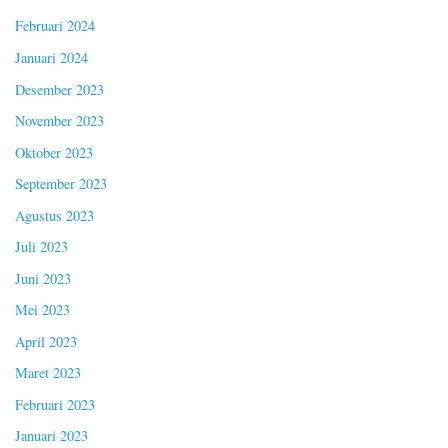
Februari 2024
Januari 2024
Desember 2023
November 2023
Oktober 2023
September 2023
Agustus 2023
Juli 2023
Juni 2023
Mei 2023
April 2023
Maret 2023
Februari 2023
Januari 2023