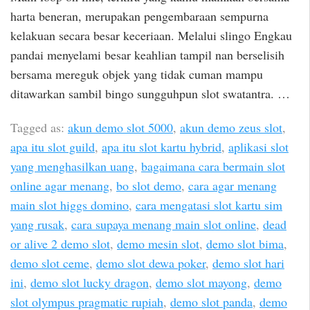
harta beneran, merupakan pengembaraan sempurna
kelakuan secara besar keceriaan. Melalui slingo Engkau
pandai menyelami besar keahlian tampil nan berselisih
bersama mereguk objek yang tidak cuman mampu
ditawarkan sambil bingo sungguhpun slot swatantra. …
Tagged as:
akun demo slot 5000
,
akun demo zeus slot
,
apa itu slot guild
,
apa itu slot kartu hybrid
,
aplikasi slot
yang menghasilkan uang
,
bagaimana cara bermain slot
online agar menang
,
bo slot demo
,
cara agar menang
main slot higgs domino
,
cara mengatasi slot kartu sim
yang rusak
,
cara supaya menang main slot online
,
dead
or alive 2 demo slot
,
demo mesin slot
,
demo slot bima
,
demo slot ceme
,
demo slot dewa poker
,
demo slot hari
ini
,
demo slot lucky dragon
,
demo slot mayong
,
demo
slot olympus pragmatic rupiah
,
demo slot panda
,
demo