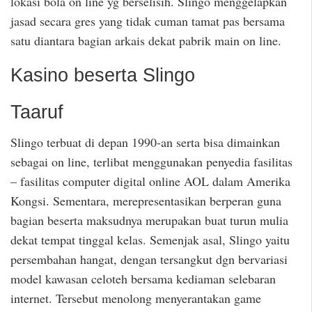
lokasi bola on line yg berselisih. Slingo menggelapkan
jasad secara gres yang tidak cuman tamat pas bersama
satu diantara bagian arkais dekat pabrik main on line.
Kasino beserta Slingo
Taaruf
Slingo terbuat di depan 1990-an serta bisa dimainkan
sebagai on line, terlibat menggunakan penyedia fasilitas
– fasilitas computer digital online AOL dalam Amerika
Kongsi. Sementara, merepresentasikan berperan guna
bagian beserta maksudnya merupakan buat turun mulia
dekat tempat tinggal kelas. Semenjak asal, Slingo yaitu
persembahan hangat, dengan tersangkut dgn bervariasi
model kawasan celoteh bersama kediaman selebaran
internet. Tersebut menolong menyerantakan game