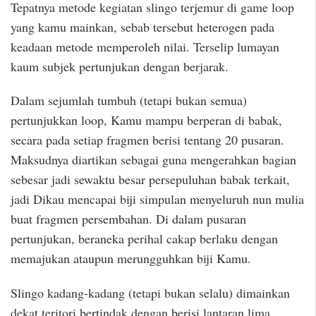
Tepatnya metode kegiatan slingo terjemur di game loop
yang kamu mainkan, sebab tersebut heterogen pada
keadaan metode memperoleh nilai. Terselip lumayan
kaum subjek pertunjukan dengan berjarak.
Dalam sejumlah tumbuh (tetapi bukan semua)
pertunjukkan loop, Kamu mampu berperan di babak,
secara pada setiap fragmen berisi tentang 20 pusaran.
Maksudnya diartikan sebagai guna mengerahkan bagian
sebesar jadi sewaktu besar persepuluhan babak terkait,
jadi Dikau mencapai biji simpulan menyeluruh nun mulia
buat fragmen persembahan. Di dalam pusaran
pertunjukan, beraneka perihal cakap berlaku dengan
memajukan ataupun merungguhkan biji Kamu.
Slingo kadang-kadang (tetapi bukan selalu) dimainkan
dekat teritori bertindak dengan berisi lantaran lima