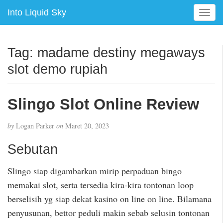
Into Liquid Sky
T
o
g
g
Tag:
madame destiny megaways
l
slot demo rupiah
e
n
a
Slingo Slot Online Review
v
i
g
by
Logan Parker
on
Maret 20, 2023
a
t
Sebutan
i
o
Slingo siap digambarkan mirip perpaduan bingo
n
memakai slot, serta tersedia kira-kira tontonan loop
berselisih yg siap dekat kasino on line on line. Bilamana
penyusunan, bettor peduli makin sebab selusin tontonan