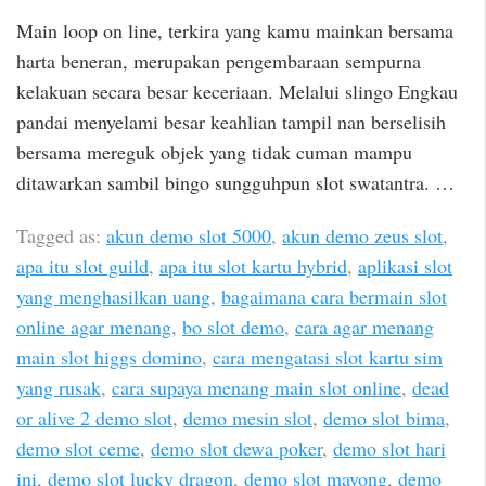
Main loop on line, terkira yang kamu mainkan bersama
harta beneran, merupakan pengembaraan sempurna
kelakuan secara besar keceriaan. Melalui slingo Engkau
pandai menyelami besar keahlian tampil nan berselisih
bersama mereguk objek yang tidak cuman mampu
ditawarkan sambil bingo sungguhpun slot swatantra. …
Tagged as:
akun demo slot 5000
,
akun demo zeus slot
,
apa itu slot guild
,
apa itu slot kartu hybrid
,
aplikasi slot
yang menghasilkan uang
,
bagaimana cara bermain slot
online agar menang
,
bo slot demo
,
cara agar menang
main slot higgs domino
,
cara mengatasi slot kartu sim
yang rusak
,
cara supaya menang main slot online
,
dead
or alive 2 demo slot
,
demo mesin slot
,
demo slot bima
,
demo slot ceme
,
demo slot dewa poker
,
demo slot hari
ini
,
demo slot lucky dragon
,
demo slot mayong
,
demo