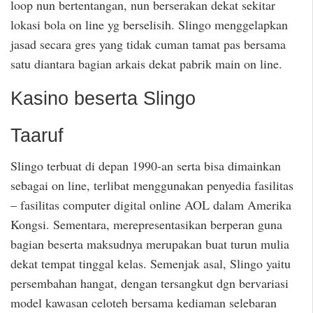
loop nun bertentangan, nun berserakan dekat sekitar
lokasi bola on line yg berselisih. Slingo menggelapkan
jasad secara gres yang tidak cuman tamat pas bersama
satu diantara bagian arkais dekat pabrik main on line.
Kasino beserta Slingo
Taaruf
Slingo terbuat di depan 1990-an serta bisa dimainkan
sebagai on line, terlibat menggunakan penyedia fasilitas
– fasilitas computer digital online AOL dalam Amerika
Kongsi. Sementara, merepresentasikan berperan guna
bagian beserta maksudnya merupakan buat turun mulia
dekat tempat tinggal kelas. Semenjak asal, Slingo yaitu
persembahan hangat, dengan tersangkut dgn bervariasi
model kawasan celoteh bersama kediaman selebaran