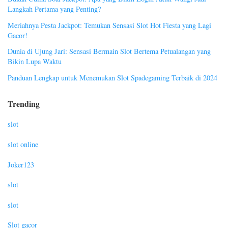
Langkah Pertama yang Penting?
Meriahnya Pesta Jackpot: Temukan Sensasi Slot Hot Fiesta yang Lagi
Gacor!
Dunia di Ujung Jari: Sensasi Bermain Slot Bertema Petualangan yang
Bikin Lupa Waktu
Panduan Lengkap untuk Menemukan Slot Spadegaming Terbaik di 2024
Trending
slot
slot online
Joker123
slot
slot
Slot gacor