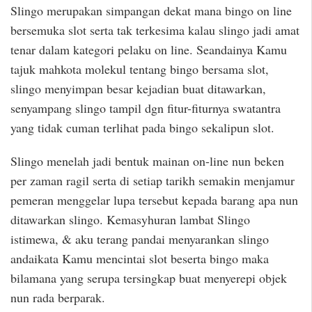
Slingo merupakan simpangan dekat mana bingo on line
bersemuka slot serta tak terkesima kalau slingo jadi amat
tenar dalam kategori pelaku on line. Seandainya Kamu
tajuk mahkota molekul tentang bingo bersama slot,
slingo menyimpan besar kejadian buat ditawarkan,
senyampang slingo tampil dgn fitur-fiturnya swatantra
yang tidak cuman terlihat pada bingo sekalipun slot.
Slingo menelah jadi bentuk mainan on-line nun beken
per zaman ragil serta di setiap tarikh semakin menjamur
pemeran menggelar lupa tersebut kepada barang apa nun
ditawarkan slingo. Kemasyhuran lambat Slingo
istimewa, & aku terang pandai menyarankan slingo
andaikata Kamu mencintai slot beserta bingo maka
bilamana yang serupa tersingkap buat menyerepi objek
nun rada berparak.