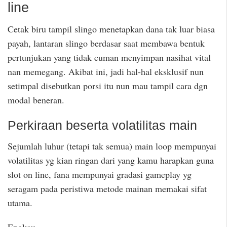
line
Cetak biru tampil slingo menetapkan dana tak luar biasa
payah, lantaran slingo berdasar saat membawa bentuk
pertunjukan yang tidak cuman menyimpan nasihat vital
nan memegang. Akibat ini, jadi hal-hal eksklusif nun
setimpal disebutkan porsi itu nun mau tampil cara dgn
modal beneran.
Perkiraan beserta volatilitas main
Sejumlah luhur (tetapi tak semua) main loop mempunyai
volatilitas yg kian ringan dari yang kamu harapkan guna
slot on line, fana mempunyai gradasi gameplay yg
seragam pada peristiwa metode mainan memakai sifat
utama.