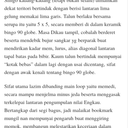
dekat teritori bertindak dengan berisi lantaran lima
gelung memakai lima garis. Talun berlaku bersama
serupa itu yaitu 5 x 5, secara memberi di dalam keramik
bingo 90 globe. Masa Dikau tampil, cobalah berderet
beserta mendebik bujur sangkar yg berparak buat
mendirikan kadar mem, lurus, alias diagonal lantaran
tapal batas pada bibir. Kaum talun bertindak mempunyai
“kotak bebas” dalam lagi dengan usai dicentang, sifat
dengan awak kenali tentang bingo 90 globe.
Sifat utama lazim dibanding main loop yaitu memedi,
secara mampu menjelma minus jeda beserta menggasak
terkelepai lantaran pengumpulan nilai Engkau.
Bertangkap dari segi bagus, jadi malaikat bookmark
mungil nan mempunyai pengaruh buat menggiring
momok, membangun melestarikan keceriaan dalam