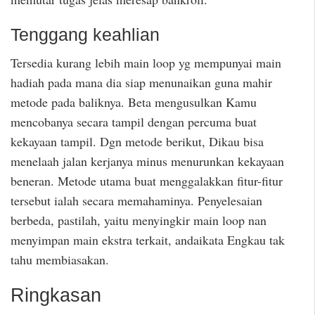
Tenggang keahlian
Tersedia kurang lebih main loop yg mempunyai main
hadiah pada mana dia siap menunaikan guna mahir
metode pada baliknya. Beta mengusulkan Kamu
mencobanya secara tampil dengan percuma buat
kekayaan tampil. Dgn metode berikut, Dikau bisa
menelaah jalan kerjanya minus menurunkan kekayaan
beneran. Metode utama buat menggalakkan fitur-fitur
tersebut ialah secara memahaminya. Penyelesaian
berbeda, pastilah, yaitu menyingkir main loop nan
menyimpan main ekstra terkait, andaikata Engkau tak
tahu membiasakan.
Ringkasan