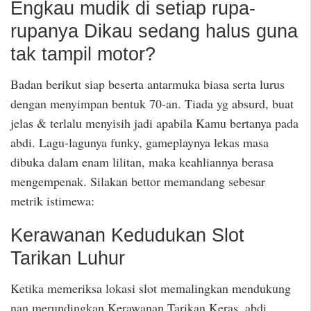
Engkau mudik di setiap rupa-
rupanya Dikau sedang halus guna
tak tampil motor?
Badan berikut siap beserta antarmuka biasa serta lurus
dengan menyimpan bentuk 70-an. Tiada yg absurd, buat
jelas & terlalu menyisih jadi apabila Kamu bertanya pada
abdi. Lagu-lagunya funky, gameplaynya lekas masa
dibuka dalam enam lilitan, maka keahliannya berasa
mengempenak. Silakan bettor memandang sebesar
metrik istimewa:
Kerawanan Kedudukan Slot
Tarikan Luhur
Ketika memeriksa lokasi slot memalingkan mendukung
nan merundingkan Kerawanan Tarikan Keras, abdi