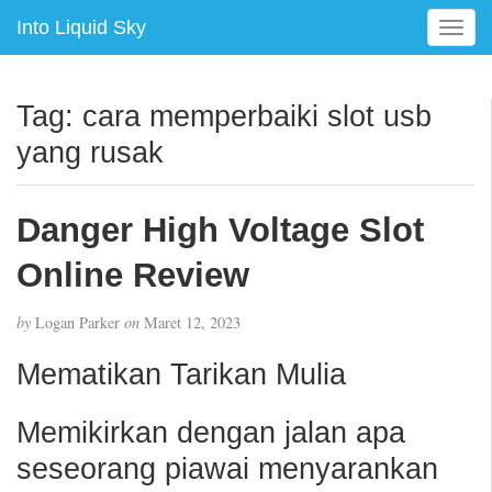
Into Liquid Sky
T
o
g
g
Tag:
cara memperbaiki slot usb
l
yang rusak
e
n
a
Danger High Voltage Slot
v
i
Online Review
g
a
t
by
Logan Parker
on
Maret 12, 2023
i
Mematikan Tarikan Mulia
o
n
Memikirkan dengan jalan apa
seseorang piawai menyarankan