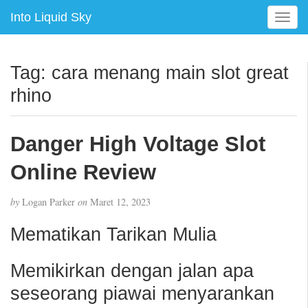
Into Liquid Sky
T
o
g
g
Tag:
cara menang main slot great
l
rhino
e
n
a
Danger High Voltage Slot
v
i
Online Review
g
a
t
by
Logan Parker
on
Maret 12, 2023
i
Mematikan Tarikan Mulia
o
n
Memikirkan dengan jalan apa
seseorang piawai menyarankan