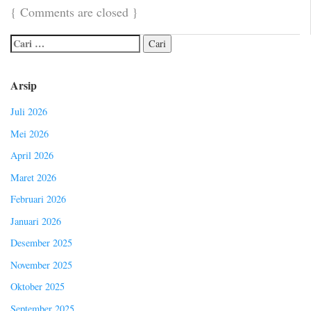
{
Comments are closed
}
Arsip
Juli 2026
Mei 2026
April 2026
Maret 2026
Februari 2026
Januari 2026
Desember 2025
November 2025
Oktober 2025
September 2025