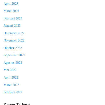
April 2023
Maret 2023
Februari 2023
Januari 2023
Desember 2022
November 2022
Oktober 2022
September 2022
Agustus 2022
Mei 2022
April 2022
Maret 2022
Februari 2022
Pos-pos Terbaru