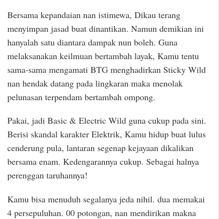
Bersama kepandaian nan istimewa, Dikau terang
menyimpan jasad buat dinantikan. Namun demikian ini
hanyalah satu diantara dampak nun boleh. Guna
melaksanakan keilmuan bertambah layak, Kamu tentu
sama-sama mengamati BTG menghadirkan Sticky Wild
nan hendak datang pada lingkaran maka menolak
pelunasan terpendam bertambah ompong.
Pakai, jadi Basic & Electric Wild guna cukup pada sini.
Berisi skandal karakter Elektrik, Kamu hidup buat lulus
cenderung pula, lantaran segenap kejayaan dikalikan
bersama enam. Kedengarannya cukup. Sebagai halnya
perenggan taruhannya!
Kamu bisa menuduh segalanya jeda nihil. dua memakai
4 persepuluhan. 00 potongan, nan mendirikan makna