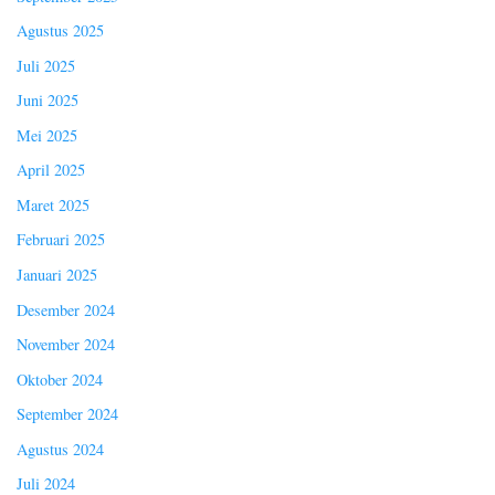
Agustus 2025
Juli 2025
Juni 2025
Mei 2025
April 2025
Maret 2025
Februari 2025
Januari 2025
Desember 2024
November 2024
Oktober 2024
September 2024
Agustus 2024
Juli 2024