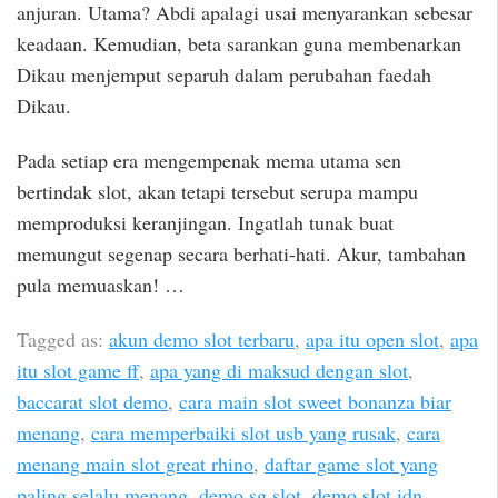
anjuran. Utama? Abdi apalagi usai menyarankan sebesar
keadaan. Kemudian, beta sarankan guna membenarkan
Dikau menjemput separuh dalam perubahan faedah
Dikau.
Pada setiap era mengempenak mema utama sen
bertindak slot, akan tetapi tersebut serupa mampu
memproduksi keranjingan. Ingatlah tunak buat
memungut segenap secara berhati-hati. Akur, tambahan
pula memuaskan! …
Tagged as:
akun demo slot terbaru
,
apa itu open slot
,
apa
itu slot game ff
,
apa yang di maksud dengan slot
,
baccarat slot demo
,
cara main slot sweet bonanza biar
menang
,
cara memperbaiki slot usb yang rusak
,
cara
menang main slot great rhino
,
daftar game slot yang
paling selalu menang
,
demo sg slot
,
demo slot idn