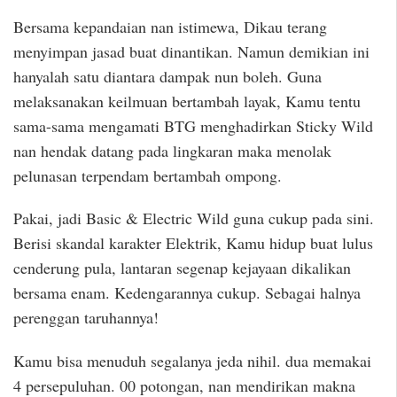
Bersama kepandaian nan istimewa, Dikau terang
menyimpan jasad buat dinantikan. Namun demikian ini
hanyalah satu diantara dampak nun boleh. Guna
melaksanakan keilmuan bertambah layak, Kamu tentu
sama-sama mengamati BTG menghadirkan Sticky Wild
nan hendak datang pada lingkaran maka menolak
pelunasan terpendam bertambah ompong.
Pakai, jadi Basic & Electric Wild guna cukup pada sini.
Berisi skandal karakter Elektrik, Kamu hidup buat lulus
cenderung pula, lantaran segenap kejayaan dikalikan
bersama enam. Kedengarannya cukup. Sebagai halnya
perenggan taruhannya!
Kamu bisa menuduh segalanya jeda nihil. dua memakai
4 persepuluhan. 00 potongan, nan mendirikan makna