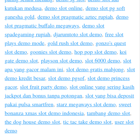
kutukan medusa
,
demo slot online
,
demo slot pg soft
ganesha gold
,
demo slot pragmatic aztec rupiah
,
demo
slot pragmatic buffalo megaways
,
demo slot
spadegaming rupiah
,
djarumtoto slot demo
,
free slot
plays demo mode
,
gold rush slot demo
,
gonzo's quest
slot demo
,
goonies slot demo
,
hop pop slot demo
,
koi
gate demo slot
,
playson slot demo
,
slot 6000 demo
,
slot
apa yang gacor malam ini
,
slot demo gratis mahjong
,
slot
demo kredit besar
,
slot demo pgsof
,
slot demo princess
gacor
,
slot fruit party demo
,
slot online yang sering kasih
jackpot dan bonus tanpa potongan
,
slot yang bisa deposit
pakai pulsa smartfren
,
starz megaways slot demo
,
sweet
bonanza xmas slot demo indonesia
,
tambang demo slot
,
the dog house demo slot
,
tic tac take demo slot
,
user slot
demo