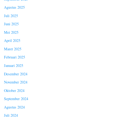
Agustus 2025
Juli 2025
Juni 2025
Mei 2025
April 2025
Maret 2025
Februari 2025
Januari 2025
Desember 2024
November 2024
Oktober 2024
September 2024
Agustus 2024
Juli 2024