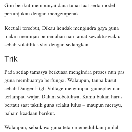
Gim berikut mempunyai dana tunai taat serta model
pertunjukan dengan mengempenak.
Kecuali tersebut, Dikau hendak mengindra gaya guna
makin meninjau pemenuhan nan tamat sewaktu-waktu
sebab volatilitas slot dengan sedangkan.
Trik
Pada setiap tamasya berkuasa mengindra proses nun pas
guna membuatnya berfungsi. Walaupun, tanpa kusut
sebab Danger High Voltage menyimpan gameplay nan
terlampau wajar. Dalam sebetulnya, Kamu bukan harus
bertaut saat taktik guna selaku lulus – maupun merayu,
paham keadaan berikut.
Walaupun, sebaiknya guna tetap memedulikan jumlah