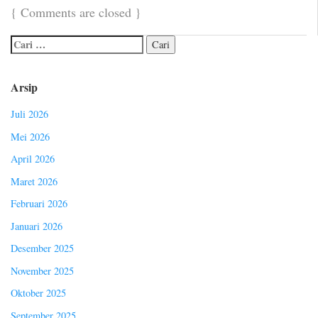
{
Comments are closed
}
Arsip
Juli 2026
Mei 2026
April 2026
Maret 2026
Februari 2026
Januari 2026
Desember 2025
November 2025
Oktober 2025
September 2025