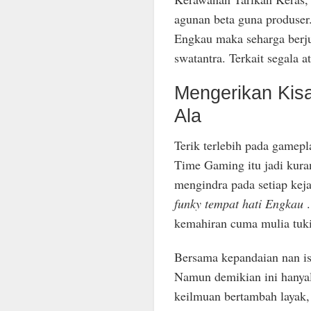
agunan beta guna produser.
Engkau maka seharga berju
swatantra. Terkait segala a
Mengerikan Kis
Ala
Terik terlebih pada gamepl
Time Gaming itu jadi kur
mengindra pada setiap keja
funky tempat hati Engkau
kemahiran cuma mulia tuk
Bersama kepandaian nan is
Namun demikian ini hanya
keilmuan bertambah laya