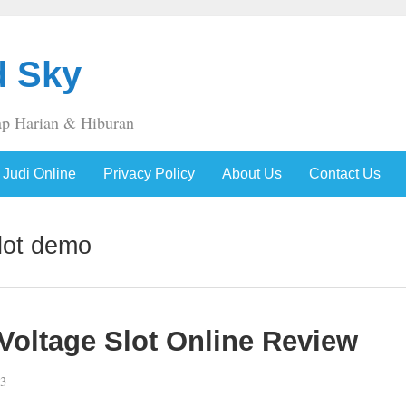
d Sky
kap Harian & Hiburan
Judi Online
Privacy Policy
About Us
Contact Us
slot demo
Voltage Slot Online Review
23