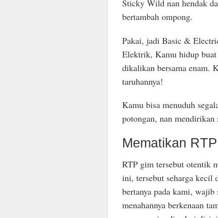
Sticky Wild nan hendak d
bertambah ompong.
Pakai, jadi Basic & Electr
Elektrik, Kamu hidup buat 
dikalikan bersama enam. K
taruhannya!
Kamu bisa menuduh segalan
potongan, nan mendirikan
Mematikan RTP 
RTP gim tersebut otentik 
ini, tersebut seharga kecil
bertanya pada kami, wajib 
menahannya berkenaan tam