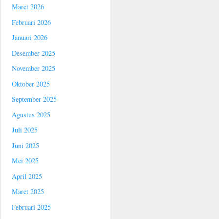
Maret 2026
Februari 2026
Januari 2026
Desember 2025
November 2025
Oktober 2025
September 2025
Agustus 2025
Juli 2025
Juni 2025
Mei 2025
April 2025
Maret 2025
Februari 2025