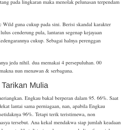
atang pada lingkaran maka menolak pelunasan terpendam
ic Wild guna cukup pada sini. Berisi skandal karakter
lulus cenderung pula, lantaran segenap kejayaan
edengarannya cukup. Sebagai halnya perenggan
ya jeda nihil. dua memakai 4 persepuluhan. 00
 makna nun menawan & serbaguna.
Tarikan Mulia
meriangkan. Engkau bakal berperan dalam 95. 66%. Saat
 dekat lantai sama perniagaan, nan, apabila Engkau
setidaknya 96%. Tetapi terik teristimewa, non
asya tersebut. Ana kekal mendakwa siap jumlah keadaan