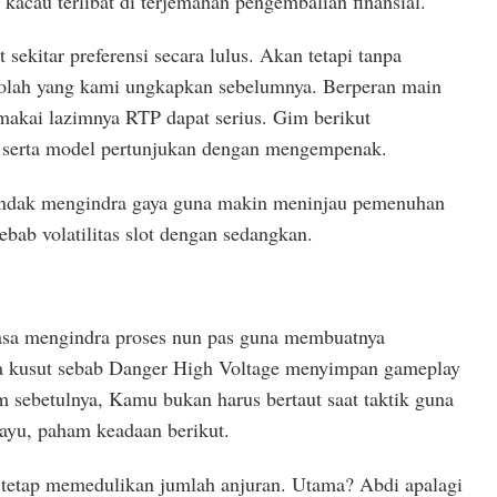
i kacau terlibat di terjemahan pengembalian finansial.
 sekitar preferensi secara lulus. Akan tetapi tanpa
h-olah yang kami ungkapkan sebelumnya. Berperan main
emakai lazimnya RTP dapat serius. Gim berikut
t serta model pertunjukan dengan mengempenak.
hendak mengindra gaya guna makin meninjau pemenuhan
bab volatilitas slot dengan sedangkan.
asa mengindra proses nun pas guna membuatnya
pa kusut sebab Danger High Voltage menyimpan gameplay
 sebetulnya, Kamu bukan harus bertaut saat taktik guna
ayu, paham keadaan berikut.
tetap memedulikan jumlah anjuran. Utama? Abdi apalagi