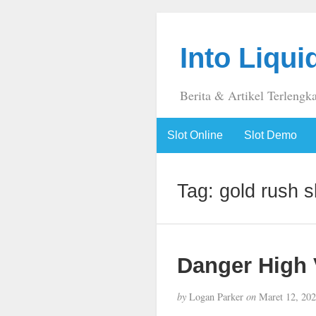
Into Liqui
Berita & Artikel Terleng
Slot Online
Slot Demo
Tag:
gold rush 
Danger High 
by
Logan Parker
on
Maret 12, 20