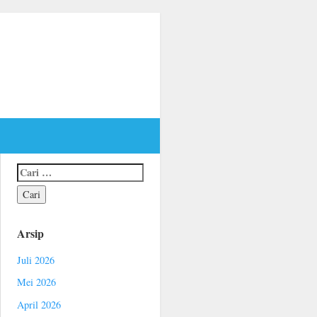
Arsip
Juli 2026
Mei 2026
April 2026