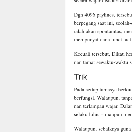
secara wajar disadari disin
Dgn 4096 paylines, tersebut
berpegang saat ini, seola
ialah akan spontanitas, m
mempunyai dana tunai taa
Kecuali tersebut, Dikau 
nan tamat sewaktu-waktu se
Trik
Pada setiap tamasya berku
berfungsi. Walaupun, tan
nan terlampau wajar. Dalam
selaku lulus – maupun mer
Walaupun, sebaiknya guna 