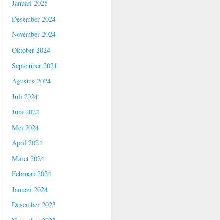
Januari 2025
Desember 2024
November 2024
Oktober 2024
September 2024
Agustus 2024
Juli 2024
Juni 2024
Mei 2024
April 2024
Maret 2024
Februari 2024
Januari 2024
Desember 2023