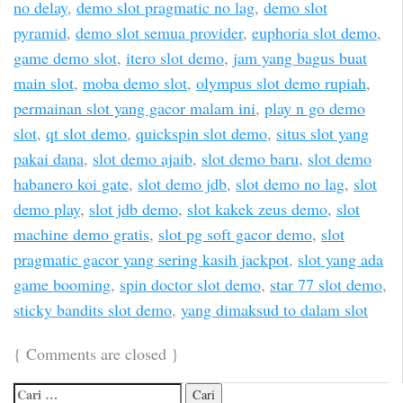
no delay
,
demo slot pragmatic no lag
,
demo slot
pyramid
,
demo slot semua provider
,
euphoria slot demo
,
game demo slot
,
itero slot demo
,
jam yang bagus buat
main slot
,
moba demo slot
,
olympus slot demo rupiah
,
permainan slot yang gacor malam ini
,
play n go demo
slot
,
qt slot demo
,
quickspin slot demo
,
situs slot yang
pakai dana
,
slot demo ajaib
,
slot demo baru
,
slot demo
habanero koi gate
,
slot demo jdb
,
slot demo no lag
,
slot
demo play
,
slot jdb demo
,
slot kakek zeus demo
,
slot
machine demo gratis
,
slot pg soft gacor demo
,
slot
pragmatic gacor yang sering kasih jackpot
,
slot yang ada
game booming
,
spin doctor slot demo
,
star 77 slot demo
,
sticky bandits slot demo
,
yang dimaksud to dalam slot
{
Comments are closed
}