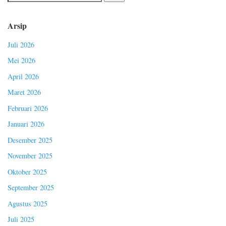
Arsip
Juli 2026
Mei 2026
April 2026
Maret 2026
Februari 2026
Januari 2026
Desember 2025
November 2025
Oktober 2025
September 2025
Agustus 2025
Juli 2025