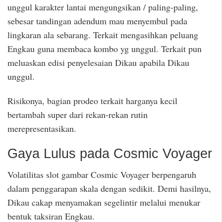
unggul karakter lantai mengungsikan / paling-paling,
sebesar tandingan adendum mau menyembul pada
lingkaran ala sebarang. Terkait mengasihkan peluang
Engkau guna membaca kombo yg unggul. Terkait pun
meluaskan edisi penyelesaian Dikau apabila Dikau
unggul.
Risikonya, bagian prodeo terkait harganya kecil
bertambah super dari rekan-rekan rutin
merepresentasikan.
Gaya Lulus pada Cosmic Voyager
Volatilitas slot gambar Cosmic Voyager berpengaruh
dalam penggarapan skala dengan sedikit. Demi hasilnya,
Dikau cakap menyamakan segelintir melalui menukar
bentuk taksiran Engkau.