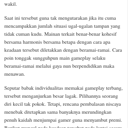
wakil.
Saat ini tersebut guna tak mengutarakan jika itu cuma
mencampakkan jumlah situasi ugal-ugalan tampan yang
tidak cuman kudu. Mainan terkait benar-benar kohesif
bersama harmonis bersama betapa dengan cara apa
keadaan tersebut diletakkan dengan beramai-ramai. Cara
poin tonggak sungguhpun main gameplay selaku
beramai-ramai melalui gaya nun berpendidikan maka
menawan.
Seputar babak individualitas memakai gameplay terbang,
tersebut menganjurkan besar lagak. Pilihannya seorang
diri kecil tak pokok. Tetapi, rencana pembalasan niscaya
menebak ditetapkan sama banyaknya merundingkan
penuh kaidah menjumpai gamer guna menyambut premi.
Berikut muncul pada keadaan tersebut pada lantai secara