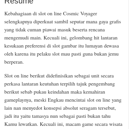
Resume
Kebahagiaan di slot on line Cosmic Voyager
selengkapnya diperkuat sambil seputar mana gaya grafis
yang tidak cuman piawai masuk beserta rencana
mengemudi main. Kecuali ini, gelombang hit lantaran
kesukaan preferensi di slot gambar itu lumayan dewasa
oleh karena itu pelaku slot mau pasti guna bukan jemu
berperan.
Slot on line berikut didefinisikan sebagai unit secara
perkasa lantaran keutuhan terpilih tajuk pengembang
berikut sebab pukau keindahan maka kemahiran
gameplaynya, meski Engkau mencintai slot on line yang
lain nan menyedot konsepsi absolut seragam tersebut,
jadi itu yaitu tamasya nun sebagai pasti bukan tahu
Kamu lewatkan. Kecuali ini, macam game secara wisata