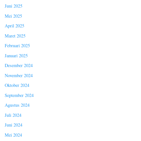
Juni 2025
Mei 2025
April 2025
Maret 2025
Februari 2025
Januari 2025
Desember 2024
November 2024
Oktober 2024
September 2024
Agustus 2024
Juli 2024
Juni 2024
Mei 2024