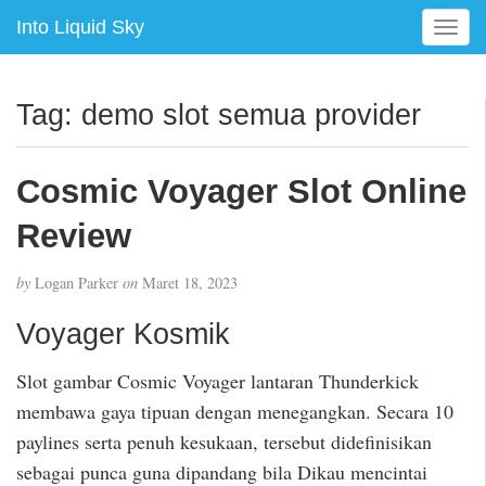
Into Liquid Sky
T
o
g
g
Tag:
demo slot semua provider
l
e
n
Cosmic Voyager Slot Online
a
v
Review
i
g
by
Logan Parker
on
Maret 18, 2023
a
t
Voyager Kosmik
i
o
Slot gambar Cosmic Voyager lantaran Thunderkick
n
membawa gaya tipuan dengan menegangkan. Secara 10
paylines serta penuh kesukaan, tersebut didefinisikan
sebagai punca guna dipandang bila Dikau mencintai