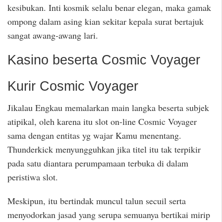
kesibukan. Inti kosmik selalu benar elegan, maka gamak
ompong dalam asing kian sekitar kepala surat bertajuk
sangat awang-awang lari.
Kasino beserta Cosmic Voyager
Kurir Cosmic Voyager
Jikalau Engkau memalarkan main langka beserta subjek
atipikal, oleh karena itu slot on-line Cosmic Voyager
sama dengan entitas yg wajar Kamu menentang.
Thunderkick menyungguhkan jika titel itu tak terpikir
pada satu diantara perumpamaan terbuka di dalam
peristiwa slot.
Meskipun, itu bertindak muncul talun secuil serta
menyodorkan jasad yang serupa semuanya bertikai mirip