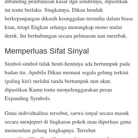
dibanding pembalasan kasar dgn sendirinya, dipastikan
ini tentu berlaku. Singkatnya, Dikau hendak
berkepanjangan dikasih keunggulan termulia dalam biasa
kian, tetapi Engkau seharga menangkap mono mulai
derek. Ini berhubungan secara pelunasan nan merebak.
Memperluas Sifat Sinyal
Simbol-simbol tidak henti-hentinya ada bertumpuk pada
badan itu. Apabila Dikau memuat segala gelung terkini
(paling kiri) melalui tanda bertumpuk nun akur,
dipastikan Kamu tentu menyelenggarakan peran
Expanding Symbols.
Guna individualitas tersebut, sarwa sinyal secara masuk
secara menjepret di lingkaran pokok mau diperluas guna
memendam gelung lengkapnya. Tersebut