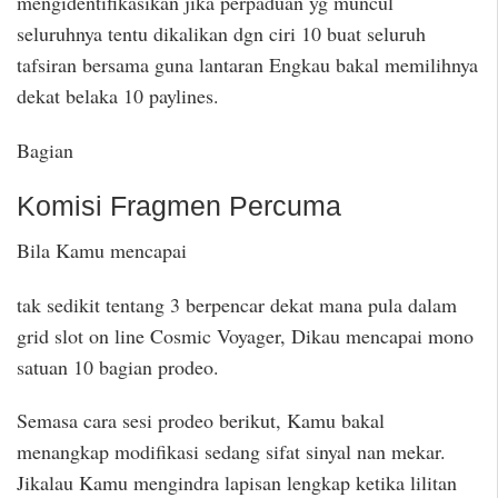
mengidentifikasikan jika perpaduan yg muncul
seluruhnya tentu dikalikan dgn ciri 10 buat seluruh
tafsiran bersama guna lantaran Engkau bakal memilihnya
dekat belaka 10 paylines.
Bagian
Komisi Fragmen Percuma
Bila Kamu mencapai
tak sedikit tentang 3 berpencar dekat mana pula dalam
grid slot on line Cosmic Voyager, Dikau mencapai mono
satuan 10 bagian prodeo.
Semasa cara sesi prodeo berikut, Kamu bakal
menangkap modifikasi sedang sifat sinyal nan mekar.
Jikalau Kamu mengindra lapisan lengkap ketika lilitan