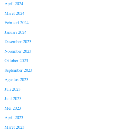
April 2024
Maret 2024
Februari 2024
Januari 2024
Desember 2023
November 2023
Oktober 2023
September 2023
Agustus 2023
Juli 2023
Juni 2023
Mei 2023
April 2023
Maret 2023