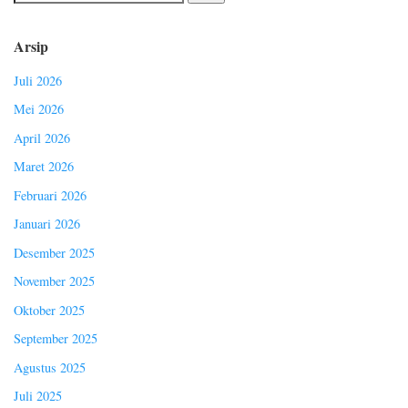
Arsip
Juli 2026
Mei 2026
April 2026
Maret 2026
Februari 2026
Januari 2026
Desember 2025
November 2025
Oktober 2025
September 2025
Agustus 2025
Juli 2025