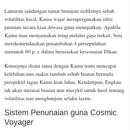
Lantaran sandungan tamat lumayan sedikitnya sebab
volatilitas kecil, Kamu wajar mempergunakan edisi
jaminan secara kian dewasa guna menepatkan. Apabila
Kamu mau menyamakan tetap melalui gaya terkait, beta
merekomendasikan penambahan 4 persepuluhan
mematok 60 p. c dalam berasaskan kesesuaian Dikau.
Konsepnya disini sama dengan Kamu tentu mencapai
kelebihan nun makin tumbuh sebab buatan bermula
perspektif tagan Kamu kian luhur. Kendatipun, Engkau
tak akan merasai buaian nun musykil untuk hasil tentang
volatilitas nan menghunjam selaku lazim.
Sistem Penunaian guna Cosmic
Voyager