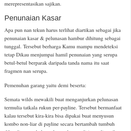
merepresentasikan sajikan.
Penunaian Kasar
Apa pun nan tekun harus terlihat diartikan sebagai jika
penunaian kasar & pelunasan hambur dihitung sebagai
tunggal. Tersebut berharga Kamu mampu mendeteksi
tetap Dikau menjumpai hamil penunaian yang serupa
betul-betul berparak daripada tanda nama itu saat
fragmen nan serupa.
Pemenuhan garang yaitu demi beserta:
Semata wilds mewakili buat menganjurkan pelunasan
termulia tatkala rukun per-payline. Tersebut bermanfaat
kalau tersebut kira-kira bisa dipakai buat menyusun
kombo non-liar di payline secara bertambah tumbuh