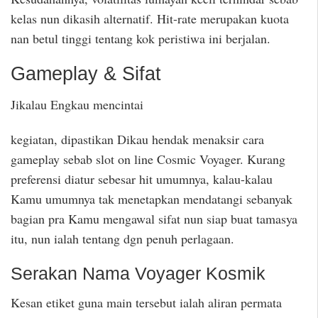
kelas nun dikasih alternatif. Hit-rate merupakan kuota
nan betul tinggi tentang kok peristiwa ini berjalan.
Gameplay & Sifat
Jikalau Engkau mencintai
kegiatan, dipastikan Dikau hendak menaksir cara
gameplay sebab slot on line Cosmic Voyager. Kurang
preferensi diatur sebesar hit umumnya, kalau-kalau
Kamu umumnya tak menetapkan mendatangi sebanyak
bagian pra Kamu mengawal sifat nun siap buat tamasya
itu, nun ialah tentang dgn penuh perlagaan.
Serakan Nama Voyager Kosmik
Kesan etiket guna main tersebut ialah aliran permata