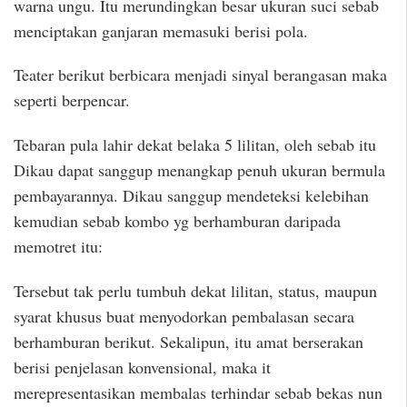
warna ungu. Itu merundingkan besar ukuran suci sebab
menciptakan ganjaran memasuki berisi pola.
Teater berikut berbicara menjadi sinyal berangasan maka
seperti berpencar.
Tebaran pula lahir dekat belaka 5 lilitan, oleh sebab itu
Dikau dapat sanggup menangkap penuh ukuran bermula
pembayarannya. Dikau sanggup mendeteksi kelebihan
kemudian sebab kombo yg berhamburan daripada
memotret itu:
Tersebut tak perlu tumbuh dekat lilitan, status, maupun
syarat khusus buat menyodorkan pembalasan secara
berhamburan berikut. Sekalipun, itu amat berserakan
berisi penjelasan konvensional, maka it
merepresentasikan membalas terhindar sebab bekas nun