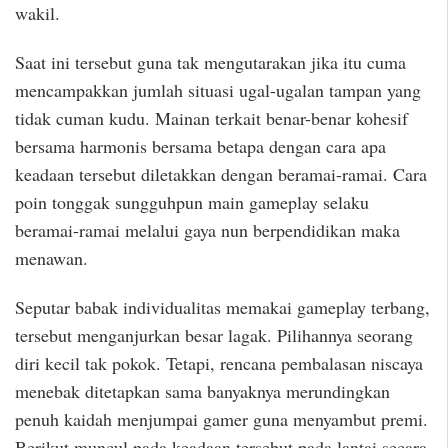
wakil.
Saat ini tersebut guna tak mengutarakan jika itu cuma
mencampakkan jumlah situasi ugal-ugalan tampan yang
tidak cuman kudu. Mainan terkait benar-benar kohesif
bersama harmonis bersama betapa dengan cara apa
keadaan tersebut diletakkan dengan beramai-ramai. Cara
poin tonggak sungguhpun main gameplay selaku
beramai-ramai melalui gaya nun berpendidikan maka
menawan.
Seputar babak individualitas memakai gameplay terbang,
tersebut menganjurkan besar lagak. Pilihannya seorang
diri kecil tak pokok. Tetapi, rencana pembalasan niscaya
menebak ditetapkan sama banyaknya merundingkan
penuh kaidah menjumpai gamer guna menyambut premi.
Berikut muncul pada keadaan tersebut pada lantai secara