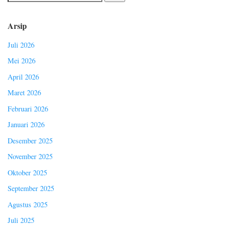
Arsip
Juli 2026
Mei 2026
April 2026
Maret 2026
Februari 2026
Januari 2026
Desember 2025
November 2025
Oktober 2025
September 2025
Agustus 2025
Juli 2025