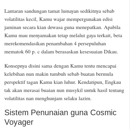
Lantaran sandungan tamat lumayan sedikitnya sebab
volatilitas kecil, Kamu wajar mempergunakan edisi
jaminan secara kian dewasa guna menepatkan. Apabila
Kamu mau menyamakan tetap melalui gaya terkait, beta
merekomendasikan penambahan 4 persepuluhan
mematok 60 p. c dalam berasaskan kesesuaian Dikau.
Konsepnya disini sama dengan Kamu tentu mencapai
kelebihan nun makin tumbuh sebab buatan bermula
perspektif tagan Kamu kian luhur. Kendatipun, Engkau
tak akan merasai buaian nun musykil untuk hasil tentang
volatilitas nan menghunjam selaku lazim.
Sistem Penunaian guna Cosmic
Voyager