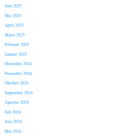
Juni 2025
Mei 2025
April 2025
Maret 2025
Februari 2025
Januari 2025
Desember 2024
November 2024
Oktober 2024
September 2024
Agustus 2024
Juli 2024
Juni 2024
Mei 2024