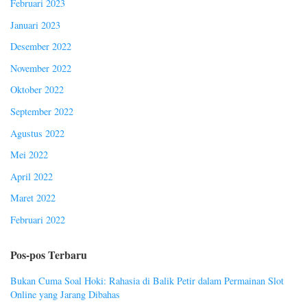
Februari 2023
Januari 2023
Desember 2022
November 2022
Oktober 2022
September 2022
Agustus 2022
Mei 2022
April 2022
Maret 2022
Februari 2022
Pos-pos Terbaru
Bukan Cuma Soal Hoki: Rahasia di Balik Petir dalam Permainan Slot
Online yang Jarang Dibahas