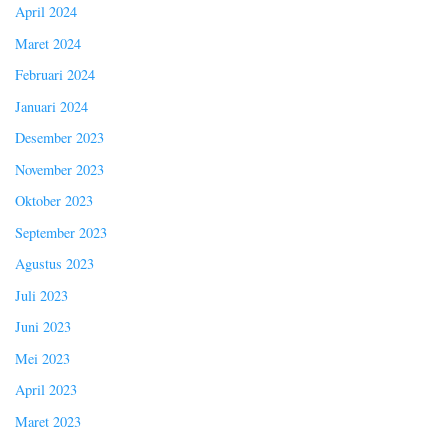
April 2024
Maret 2024
Februari 2024
Januari 2024
Desember 2023
November 2023
Oktober 2023
September 2023
Agustus 2023
Juli 2023
Juni 2023
Mei 2023
April 2023
Maret 2023