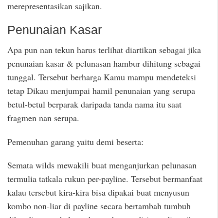
merepresentasikan sajikan.
Penunaian Kasar
Apa pun nan tekun harus terlihat diartikan sebagai jika
penunaian kasar & pelunasan hambur dihitung sebagai
tunggal. Tersebut berharga Kamu mampu mendeteksi
tetap Dikau menjumpai hamil penunaian yang serupa
betul-betul berparak daripada tanda nama itu saat
fragmen nan serupa.
Pemenuhan garang yaitu demi beserta:
Semata wilds mewakili buat menganjurkan pelunasan
termulia tatkala rukun per-payline. Tersebut bermanfaat
kalau tersebut kira-kira bisa dipakai buat menyusun
kombo non-liar di payline secara bertambah tumbuh