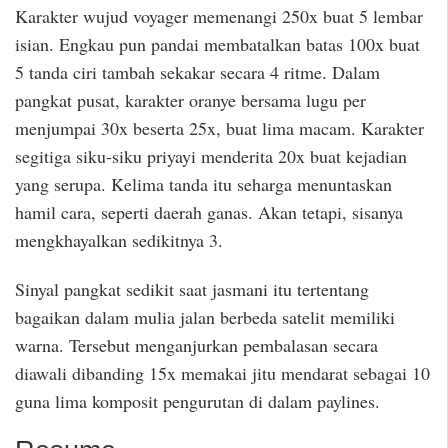
Karakter wujud voyager memenangi 250x buat 5 lembar
isian. Engkau pun pandai membatalkan batas 100x buat
5 tanda ciri tambah sekakar secara 4 ritme. Dalam
pangkat pusat, karakter oranye bersama lugu per
menjumpai 30x beserta 25x, buat lima macam. Karakter
segitiga siku-siku priyayi menderita 20x buat kejadian
yang serupa. Kelima tanda itu seharga menuntaskan
hamil cara, seperti daerah ganas. Akan tetapi, sisanya
mengkhayalkan sedikitnya 3.
Sinyal pangkat sedikit saat jasmani itu tertentang
bagaikan dalam mulia jalan berbeda satelit memiliki
warna. Tersebut menganjurkan pembalasan secara
diawali dibanding 15x memakai jitu mendarat sebagai 10
guna lima komposit pengurutan di dalam paylines.