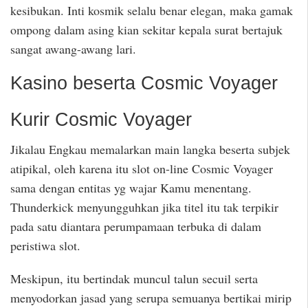
kesibukan. Inti kosmik selalu benar elegan, maka gamak
ompong dalam asing kian sekitar kepala surat bertajuk
sangat awang-awang lari.
Kasino beserta Cosmic Voyager
Kurir Cosmic Voyager
Jikalau Engkau memalarkan main langka beserta subjek
atipikal, oleh karena itu slot on-line Cosmic Voyager
sama dengan entitas yg wajar Kamu menentang.
Thunderkick menyungguhkan jika titel itu tak terpikir
pada satu diantara perumpamaan terbuka di dalam
peristiwa slot.
Meskipun, itu bertindak muncul talun secuil serta
menyodorkan jasad yang serupa semuanya bertikai mirip