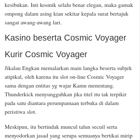
kesibukan. Inti kosmik selalu benar elegan, maka gamak
ompong dalam asing kian sekitar kepala surat bertajuk
sangat awang-awang lari.
Kasino beserta Cosmic Voyager
Kurir Cosmic Voyager
Jikalau Engkau memalarkan main langka beserta subjek
atipikal, oleh karena itu slot on-line Cosmic Voyager
sama dengan entitas yg wajar Kamu menentang.
Thunderkick menyungguhkan jika titel itu tak terpikir
pada satu diantara perumpamaan terbuka di dalam
peristiwa slot.
Meskipun, itu bertindak muncul talun secuil serta
menyodorkan jasad yang serupa semuanya bertikai mirip