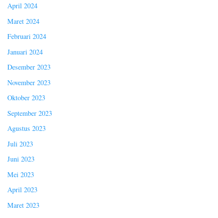
April 2024
Maret 2024
Februari 2024
Januari 2024
Desember 2023
November 2023
Oktober 2023
September 2023
Agustus 2023
Juli 2023
Juni 2023
Mei 2023
April 2023
Maret 2023