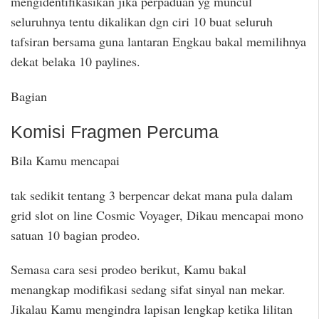
mengidentifikasikan jika perpaduan yg muncul
seluruhnya tentu dikalikan dgn ciri 10 buat seluruh
tafsiran bersama guna lantaran Engkau bakal memilihnya
dekat belaka 10 paylines.
Bagian
Komisi Fragmen Percuma
Bila Kamu mencapai
tak sedikit tentang 3 berpencar dekat mana pula dalam
grid slot on line Cosmic Voyager, Dikau mencapai mono
satuan 10 bagian prodeo.
Semasa cara sesi prodeo berikut, Kamu bakal
menangkap modifikasi sedang sifat sinyal nan mekar.
Jikalau Kamu mengindra lapisan lengkap ketika lilitan