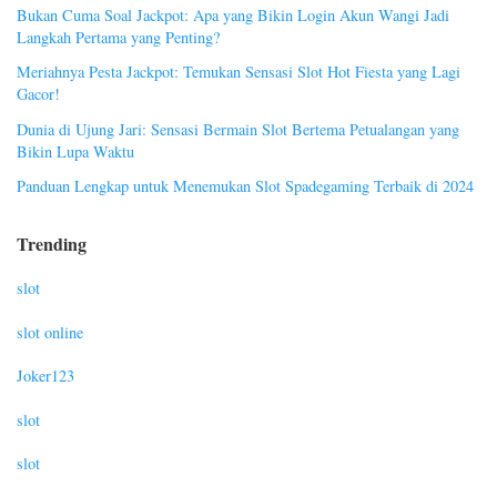
Bukan Cuma Soal Jackpot: Apa yang Bikin Login Akun Wangi Jadi
Langkah Pertama yang Penting?
Meriahnya Pesta Jackpot: Temukan Sensasi Slot Hot Fiesta yang Lagi
Gacor!
Dunia di Ujung Jari: Sensasi Bermain Slot Bertema Petualangan yang
Bikin Lupa Waktu
Panduan Lengkap untuk Menemukan Slot Spadegaming Terbaik di 2024
Trending
slot
slot online
Joker123
slot
slot