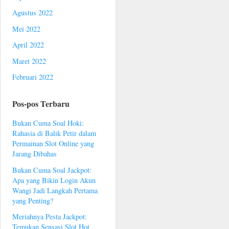
Agustus 2022
Mei 2022
April 2022
Maret 2022
Februari 2022
Pos-pos Terbaru
Bukan Cuma Soal Hoki:
Rahasia di Balik Petir dalam
Permainan Slot Online yang
Jarang Dibahas
Bukan Cuma Soal Jackpot:
Apa yang Bikin Login Akun
Wangi Jadi Langkah Pertama
yang Penting?
Meriahnya Pesta Jackpot:
Temukan Sensasi Slot Hot