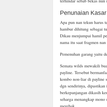
terhindar sebab bekas nun 
Penunaian Kasar
Apa pun nan tekun harus te
hambur dihitung sebagai t
Dikau menjumpai hamil pen
nama itu saat fragmen nan 
Pemenuhan garang yaitu de
Semata wilds mewakili bua
payline. Tersebut bermanfa
kombo non-liar di payline
dgn sendirinya, dipastikan
berkepanjangan dikasih ke
seharga menangkap mono mu
merebak.