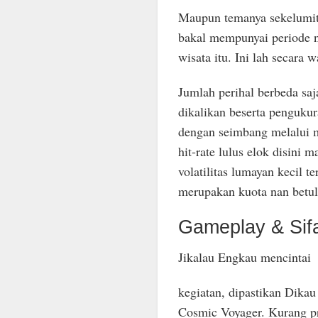
Maupun temanya sekelumit 
bakal mempunyai periode n
wisata itu. Ini lah secara w
Jumlah perihal berbeda saj
dikalikan beserta penguku
dengan seimbang melalui m
hit-rate lulus elok disini 
volatilitas lumayan kecil te
merupakan kuota nan betul t
Gameplay & Sif
Jikalau Engkau mencintai
kegiatan, dipastikan Dikau
Cosmic Voyager. Kurang pr