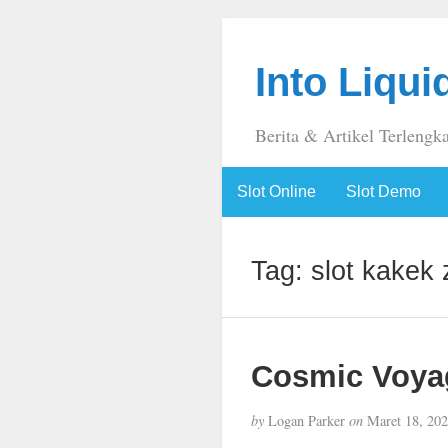
Into Liqui
Berita & Artikel Terleng
Slot Online
Slot Demo
Tag:
slot kakek
Cosmic Voyag
by
Logan Parker
on
Maret 18, 20