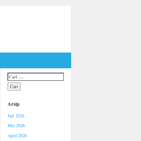
Arsip
Juli 2026
Mei 2026
April 2026