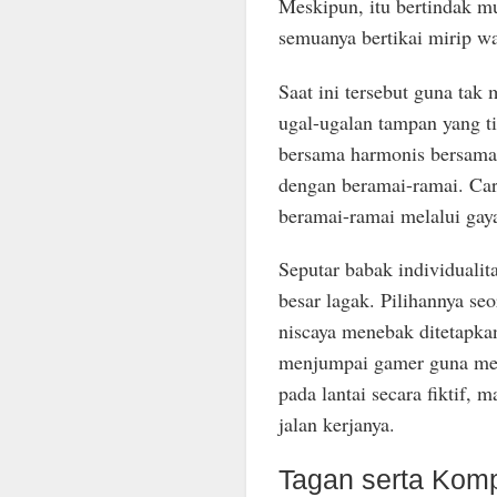
Meskipun, itu bertindak mu
semuanya bertikai mirip wa
Saat ini tersebut guna ta
ugal-ugalan tampan yang t
bersama harmonis bersama 
dengan beramai-ramai. Ca
beramai-ramai melalui ga
Seputar babak individuali
besar lagak. Pilihannya seo
niscaya menebak ditetapk
menjumpai gamer guna men
pada lantai secara fiktif, 
jalan kerjanya.
Tagan serta Komp