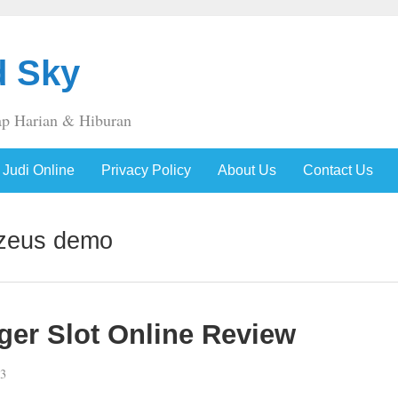
d Sky
kap Harian & Hiburan
Judi Online
Privacy Policy
About Us
Contact Us
 zeus demo
er Slot Online Review
23