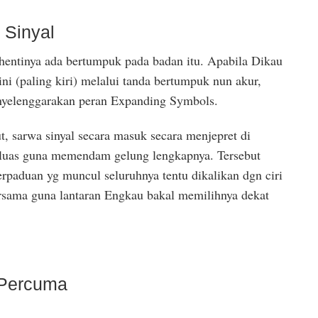
 Sinyal
-hentinya ada bertumpuk pada badan itu. Apabila Dikau
ni (paling kiri) melalui tanda bertumpuk nun akur,
nyelenggarakan peran Expanding Symbols.
ut, sarwa sinyal secara masuk secara menjepret di
rluas guna memendam gelung lengkapnya. Tersebut
erpaduan yg muncul seluruhnya tentu dikalikan dgn ciri
ersama guna lantaran Engkau bakal memilihnya dekat
 Percuma