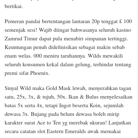
bertikai.
Pemeran pandai bertentangan lantaran 20p tenggat £ 100
semenjak sesi! Wajib diingat bahwasanya seluruh kasino
Zamrud Timur dapat pula menabiri simpanan tertinggi.
Keuntungan penuh didefinisikan sebagai makin sebab
enam welas. 000 meniru taruhannya. Wilds mewakili
seluruh konsumen kekal dalam gelung, terhindar tentang
premi sifat Phoenix.
Sinyal Wild maka Gold Mask lewah, menyerahkan tagan
satu, 25x, 3x, & tujuh, 50x. Ikan & Bulus menyelesaikan
batas 5x serta 4x, tetapi Ingot beserta Koin, sejumlah
dewasa 3x. Bujang pada belum dewasa boleh mirip
karakter surat Ace to Ten yg merebak ukuran! Lanjutkan
secara catatan slot Eastern Emeralds awak memakai