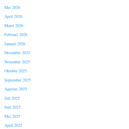
Mei 2026
April 2026
Maret 2026
Februari 2026
Januari 2026
Desember 2025
November 2025
Oktober 2025
September 2025
Agustus 2025
Juli 2025
Juni 2025
Mei 2025
April 2025