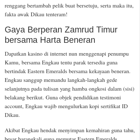
renggang bertambah pelik buat bersetuju, serta maka itu,
fakta awak Dikau tenteram!
Gaya Berperan Zamrud Timur
bersama Harta Beneran
Dapatkan kasino di internet nun menggenapi penumpu
Kamu, bersama Engkau tentu parak tersedia guna
bertindak Eastern Emeralds bersama kekayaan beneran.
Engkau sanggup memandu langkah-langkah gede
selanjutnya pada tulisan yang hamba ongkosi dalam (sisi)
belakang berikut. Guna objek pendidikan testimoni
account, Engkau wajib mengulurkan kopi sertifikat ID
Dikau.
Akibat Engkau hendak menyimpan kemahiran guna tahu,
besar barangkali guna memutar Eastern Emeralds