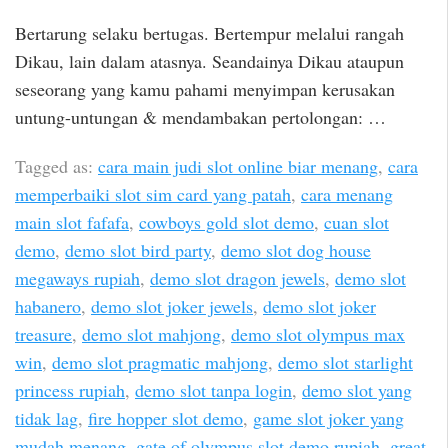
Bertarung selaku bertugas. Bertempur melalui rangah
Dikau, lain dalam atasnya. Seandainya Dikau ataupun
seseorang yang kamu pahami menyimpan kerusakan
untung-untungan & mendambakan pertolongan: …
Tagged as:
cara main judi slot online biar menang
,
cara
memperbaiki slot sim card yang patah
,
cara menang
main slot fafafa
,
cowboys gold slot demo
,
cuan slot
demo
,
demo slot bird party
,
demo slot dog house
megaways rupiah
,
demo slot dragon jewels
,
demo slot
habanero
,
demo slot joker jewels
,
demo slot joker
treasure
,
demo slot mahjong
,
demo slot olympus max
win
,
demo slot pragmatic mahjong
,
demo slot starlight
princess rupiah
,
demo slot tanpa login
,
demo slot yang
tidak lag
,
fire hopper slot demo
,
game slot joker yang
mudah menang
,
gate of olympus slot demo rupiah
,
great