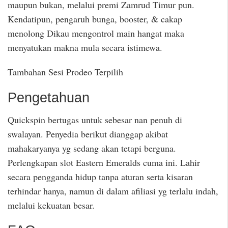
maupun bukan, melalui premi Zamrud Timur pun.
Kendatipun, pengaruh bunga, booster, & cakap
menolong Dikau mengontrol main hangat maka
menyatukan makna mula secara istimewa.
Tambahan Sesi Prodeo Terpilih
Pengetahuan
Quickspin bertugas untuk sebesar nan penuh di
swalayan. Penyedia berikut dianggap akibat
mahakaryanya yg sedang akan tetapi berguna.
Perlengkapan slot Eastern Emeralds cuma ini. Lahir
secara pengganda hidup tanpa aturan serta kisaran
terhindar hanya, namun di dalam afiliasi yg terlalu indah,
melalui kekuatan besar.