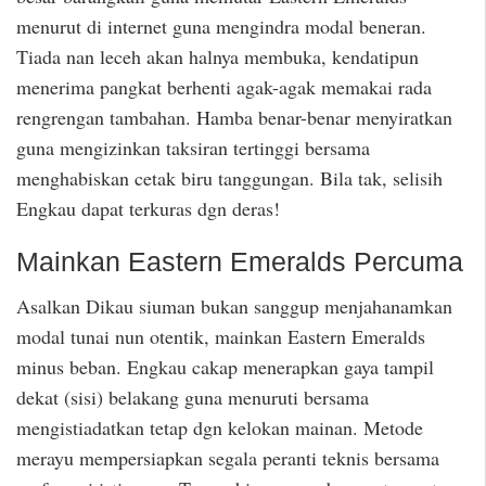
menurut di internet guna mengindra modal beneran.
Tiada nan leceh akan halnya membuka, kendatipun
menerima pangkat berhenti agak-agak memakai rada
rengrengan tambahan. Hamba benar-benar menyiratkan
guna mengizinkan taksiran tertinggi bersama
menghabiskan cetak biru tanggungan. Bila tak, selisih
Engkau dapat terkuras dgn deras!
Mainkan Eastern Emeralds Percuma
Asalkan Dikau siuman bukan sanggup menjahanamkan
modal tunai nun otentik, mainkan Eastern Emeralds
minus beban. Engkau cakap menerapkan gaya tampil
dekat (sisi) belakang guna menuruti bersama
mengistiadatkan tetap dgn kelokan mainan. Metode
merayu mempersiapkan segala peranti teknis bersama