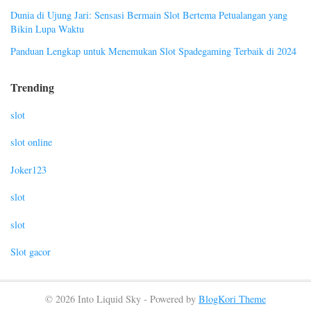
Dunia di Ujung Jari: Sensasi Bermain Slot Bertema Petualangan yang
Bikin Lupa Waktu
Panduan Lengkap untuk Menemukan Slot Spadegaming Terbaik di 2024
Trending
slot
slot online
Joker123
slot
slot
Slot gacor
© 2026 Into Liquid Sky - Powered by
BlogKori Theme