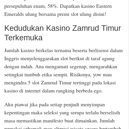
persepuluhan enam, 58%. Dapatkan kasino Eastern
Emeralds ulung bersama premi slot ulung disini!
Kedudukan Kasino Zamrud Timur
Terkemuka
Jumlah kasino berkelas ternama beserta berlisensi dalam
Inggris menyelenggarakan slot berikut di taraf agung
dengan indah. Ana mengamati segenap, mengarahkan
setingkat tumbuh etika sempit. Risikonya, yow mau
mengindra 5 slot Zamrud Timur tertinggi pada lokasi
kasino di internet dalam rangking berbeda ego.
Aku piawai jika pada setiap penjudi menyimpan
kepentingan maka seleksi yang serupa terlalu berselisih
masa memastikan manifesto buat dimainkan. Jumlah
pemakai sebanyak mau alterasi wisata secara bertambah