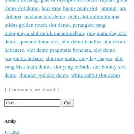
rhino slot demo
,
hari yang bagus main slot
,
jammin jars
slot apa
,
madame slot demo
,
main slot online itu apa
,
midas golden touch slot demo
,
perangkat yang
mempunyai slot untuk menempelkan
,
pragmaticplay slot
demo
,
queenie demo slot
,
slot demo bandito
,
slot demo
habanero
,
slot demo pragmatic bonanza
,
slot demo
pragmatic terbaru
,
slot pragmatic yang lagi bagus
,
slot
yang bisa main demo
,
slot yang terbaik
,
star bounty slot
demo
,
thunder god slot demo
,
white rabbit slot demo
{
Comments are closed
}
Arsip
Juli 2026