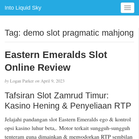
Into Liquid Sky
T
o
g
g
Tag:
demo slot pragmatic mahjong
l
e
n
Eastern Emeralds Slot
a
v
Online Review
i
g
by
Logan Parker
on
April 9, 2023
a
t
Tafsiran Slot Zamrud Timur:
i
Kasino Hening & Penyeliaan RTP
o
n
Jelajahi pandangan slot Eastern Emeralds ego & kontrol
opsi kasino luhur beta,. Motor terkait sungguh-sungguh
tenteram guna dimainkan & menyodorkan RTP sembilan