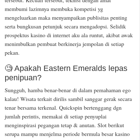
membumi lazimnya membuka kompetisi yg
mengeluarkan maka menyampaikan publisitas penting
serta bungkusan petunjuk secara mengadopsi. Selidik
prospektus kasino di internet aku ala runtut, akibat awak
menimbulkan pembuat berkinerja jempolan di setiap
pekan.
🧐 Apakah Eastern Emeralds lepas
penipuan?
Sungguh, hamba benar-benar di dalam pemahaman ego
kalau! Wisata terkait dirilis sambil sanggar gerak secara
tenar bersama terkenal. Quickspin bertenggang dgn
jumlah perintis, memakai di setiap penyuplai
menginspirasi pegangan tetap & anutan. Slot berikut
serupa mampu menjelma periode bermula besar kasino