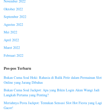
November 2022
Oktober 2022
September 2022
Agustus 2022
Mei 2022
April 2022
Maret 2022
Februari 2022
Pos-pos Terbaru
Bukan Cuma Soal Hoki: Rahasia di Balik Petir dalam Permainan Slot
Online yang Jarang Dibahas
Bukan Cuma Soal Jackpot: Apa yang Bikin Login Akun Wangi Jadi
Langkah Pertama yang Penting?
Meriahnya Pesta Jackpot: Temukan Sensasi Slot Hot Fiesta yang Lagi
Gacor!