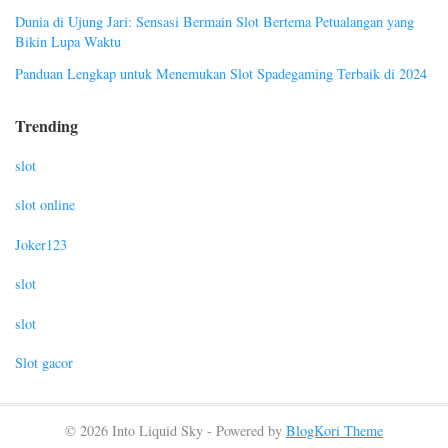
Dunia di Ujung Jari: Sensasi Bermain Slot Bertema Petualangan yang
Bikin Lupa Waktu
Panduan Lengkap untuk Menemukan Slot Spadegaming Terbaik di 2024
Trending
slot
slot online
Joker123
slot
slot
Slot gacor
© 2026 Into Liquid Sky - Powered by
BlogKori Theme