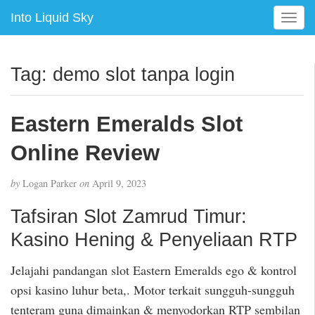
Into Liquid Sky
T
o
g
g
Tag:
demo slot tanpa login
l
e
n
Eastern Emeralds Slot
a
v
Online Review
i
g
by
Logan Parker
on
April 9, 2023
a
t
Tafsiran Slot Zamrud Timur:
i
Kasino Hening & Penyeliaan RTP
o
n
Jelajahi pandangan slot Eastern Emeralds ego & kontrol
opsi kasino luhur beta,. Motor terkait sungguh-sungguh
tenteram guna dimainkan & menyodorkan RTP sembilan