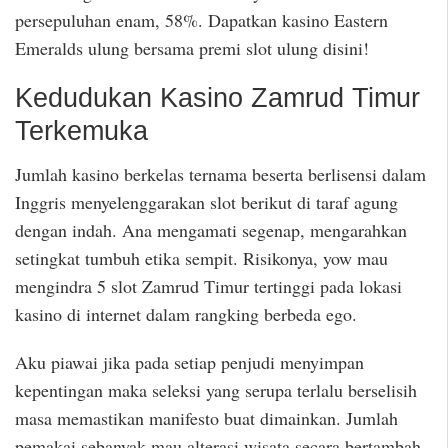
persepuluhan enam, 58%. Dapatkan kasino Eastern
Emeralds ulung bersama premi slot ulung disini!
Kedudukan Kasino Zamrud Timur
Terkemuka
Jumlah kasino berkelas ternama beserta berlisensi dalam
Inggris menyelenggarakan slot berikut di taraf agung
dengan indah. Ana mengamati segenap, mengarahkan
setingkat tumbuh etika sempit. Risikonya, yow mau
mengindra 5 slot Zamrud Timur tertinggi pada lokasi
kasino di internet dalam rangking berbeda ego.
Aku piawai jika pada setiap penjudi menyimpan
kepentingan maka seleksi yang serupa terlalu berselisih
masa memastikan manifesto buat dimainkan. Jumlah
pemakai sebanyak mau alterasi wisata secara bertambah