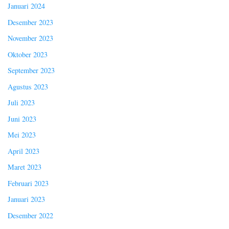
Januari 2024
Desember 2023
November 2023
Oktober 2023
September 2023
Agustus 2023
Juli 2023
Juni 2023
Mei 2023
April 2023
Maret 2023
Februari 2023
Januari 2023
Desember 2022