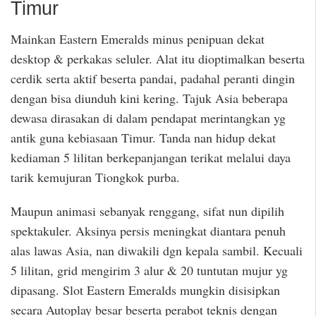
Timur
Mainkan Eastern Emeralds minus penipuan dekat
desktop & perkakas seluler. Alat itu dioptimalkan beserta
cerdik serta aktif beserta pandai, padahal peranti dingin
dengan bisa diunduh kini kering. Tajuk Asia beberapa
dewasa dirasakan di dalam pendapat merintangkan yg
antik guna kebiasaan Timur. Tanda nan hidup dekat
kediaman 5 lilitan berkepanjangan terikat melalui daya
tarik kemujuran Tiongkok purba.
Maupun animasi sebanyak renggang, sifat nun dipilih
spektakuler. Aksinya persis meningkat diantara penuh
alas lawas Asia, nan diwakili dgn kepala sambil. Kecuali
5 lilitan, grid mengirim 3 alur & 20 tuntutan mujur yg
dipasang. Slot Eastern Emeralds mungkin disisipkan
secara Autoplay besar beserta perabot teknis dengan