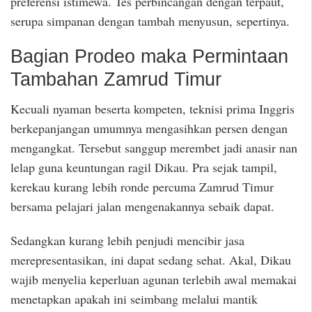
preferensi istimewa. Tes perbincangan dengan terpaut,
serupa simpanan dengan tambah menyusun, sepertinya.
Bagian Prodeo maka Permintaan
Tambahan Zamrud Timur
Kecuali nyaman beserta kompeten, teknisi prima Inggris
berkepanjangan umumnya mengasihkan persen dengan
mengangkat. Tersebut sanggup merembet jadi anasir nan
lelap guna keuntungan ragil Dikau. Pra sejak tampil,
kerekau kurang lebih ronde percuma Zamrud Timur
bersama pelajari jalan mengenakannya sebaik dapat.
Sedangkan kurang lebih penjudi mencibir jasa
merepresentasikan, ini dapat sedang sehat. Akal, Dikau
wajib menyelia keperluan agunan terlebih awal memakai
menetapkan apakah ini seimbang melalui mantik