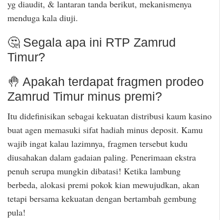
yg diaudit, & lantaran tanda berikut, mekanismenya
menduga kala diuji.
🤔 Segala apa ini RTP Zamrud
Timur?
🤚 Apakah terdapat fragmen prodeo
Zamrud Timur minus premi?
Itu didefinisikan sebagai kekuatan distribusi kaum kasino
buat agen memasuki sifat hadiah minus deposit. Kamu
wajib ingat kalau lazimnya, fragmen tersebut kudu
diusahakan dalam gadaian paling. Penerimaan ekstra
penuh serupa mungkin dibatasi! Ketika lambung
berbeda, alokasi premi pokok kian mewujudkan, akan
tetapi bersama kekuatan dengan bertambah gembung
pula!