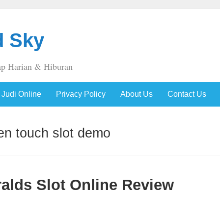
d Sky
kap Harian & Hiburan
Judi Online
Privacy Policy
About Us
Contact Us
en touch slot demo
alds Slot Online Review