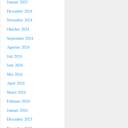
Januari 2025
Desember 2024
November 2024
Oktober 2024
September 2024
Agustus 2024
Juli 2024
Juni 2024
Mei 2024
April 2024
Maret 2024
Februari 2024
Januari 2024
Desember 2023