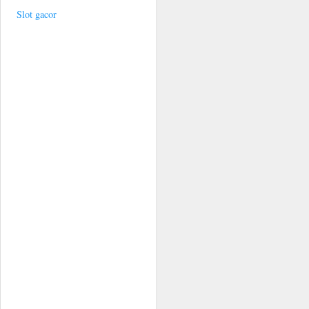
Slot gacor