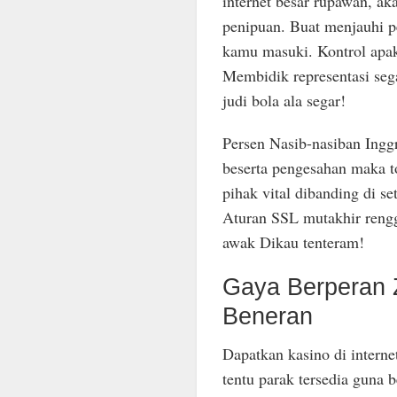
internet besar rupawan, ak
penipuan. Buat menjauhi p
kamu masuki. Kontrol apaka
Membidik representasi sega
judi bola ala segar!
Persen Nasib-nasiban Inggr
beserta pengesahan maka t
pihak vital dibanding di s
Aturan SSL mutakhir rengga
awak Dikau tenteram!
Gaya Berperan 
Beneran
Dapatkan kasino di inter
tentu parak tersedia guna 