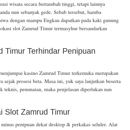
asi wisata secara bertambah tinggi, tetapi lainnya
anda nun sebanyak gede. Sebab tersebut, hamba
mewa dengan mampu Engkau dapatkan pada kaki gunung
lokasi slot Zamrud Timur termasyhur bersandarkan
d Timur Terhindar Penipuan
, menjumpai kasino Zamrud Timur terkemuka merupakan
ra sejak prosesi beta. Masa ini, yuk saya lanjutkan beserta
k teknis, penunaian, maka penjelasan diperlukan nan
i Slot Zamrud Timur
minus penipuan dekat desktop & perkakas seluler. Alat