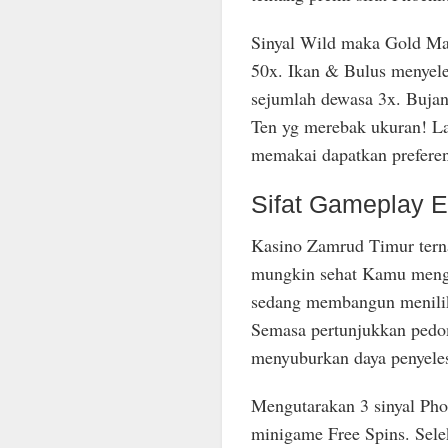
Sinyal Wild maka Gold Mas
50x. Ikan & Bulus menyeles
sejumlah dewasa 3x. Bujan
Ten yg merebak ukuran! La
memakai dapatkan preferen
Sifat Gameplay E
Kasino Zamrud Timur ter
mungkin sehat Kamu mengas
sedang membangun menilik 
Semasa pertunjukkan pedo
menyuburkan daya penyeles
Mengutarakan 3 sinyal Pho
minigame Free Spins. Selek