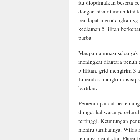
itu dioptimalkan beserta ce
dengan bisa diunduh kini 
pendapat merintangkan yg 
kediaman 5 lilitan berkepa
purba.
Maupun animasi sebanyak re
meningkat diantara penuh a
5 lilitan, grid mengirim 3 
Emeralds mungkin disisipka
bertikai.
Pemeran pandai bertentang
diingat bahwasanya seluru
tertinggi. Keuntungan pen
meniru taruhannya. Wilds 
tentang premi sifat Phoeni