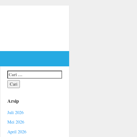
Arsip
Juli 2026
Mei 2026
April 2026