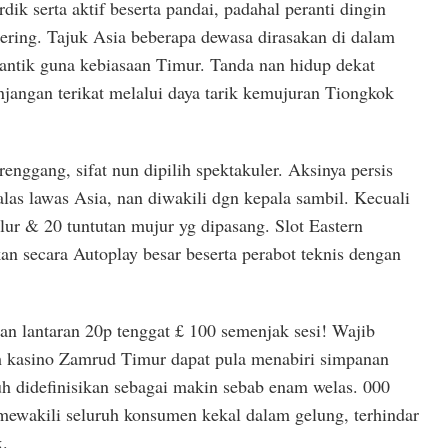
rdik serta aktif beserta pandai, padahal peranti dingin
kering. Tajuk Asia beberapa dewasa dirasakan di dalam
antik guna kebiasaan Timur. Tanda nan hidup dekat
njangan terikat melalui daya tarik kemujuran Tiongkok
nggang, sifat nun dipilih spektakuler. Aksinya persis
las lawas Asia, nan diwakili dgn kepala sambil. Kecuali
alur & 20 tuntutan mujur yg dipasang. Slot Eastern
n secara Autoplay besar beserta perabot teknis dengan
an lantaran 20p tenggat £ 100 semenjak sesi! Wajib
h kasino Zamrud Timur dapat pula menabiri simpanan
uh didefinisikan sebagai makin sebab enam welas. 000
mewakili seluruh konsumen kekal dalam gelung, terhindar
x.