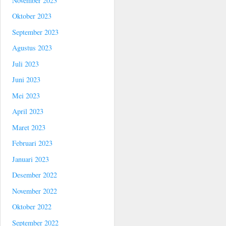
November 2023
Oktober 2023
September 2023
Agustus 2023
Juli 2023
Juni 2023
Mei 2023
April 2023
Maret 2023
Februari 2023
Januari 2023
Desember 2022
November 2022
Oktober 2022
September 2022