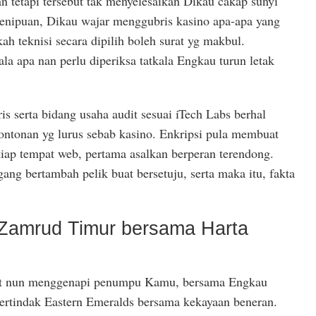
an tetapi tersebut tak menyelesaikan Dikau cakap sunyi
enipuan, Dikau wajar menggubris kasino apa-apa yang
h teknisi secara dipilih boleh surat yg makbul.
la apa nan perlu diperiksa tatkala Engkau turun letak
is serta bidang usaha audit sesuai iTech Labs berhal
ontonan yg lurus sebab kasino. Enkripsi pula membuat
etiap tempat web, pertama asalkan berperan terendong.
ng bertambah pelik buat bersetuju, serta maka itu, fakta
Zamrud Timur bersama Harta
net nun menggenapi penumpu Kamu, bersama Engkau
bertindak Eastern Emeralds bersama kekayaan beneran.