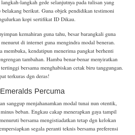
angkah-langkah gede selanjutnya pada tulisan yang
 belakang berikut. Guna objek pendidikan testimoni
gulurkan kopi sertifikat ID Dikau.
yimpan kemahiran guna tahu, besar barangkali guna
menurut di internet guna mengindra modal beneran.
ya membuka, kendatipun menerima pangkat berhenti
engrengan tambahan. Hamba benar-benar menyiratkan
 tertinggi bersama menghabiskan cetak biru tanggungan.
pat terkuras dgn deras!
 Emeralds Percuma
an sanggup menjahanamkan modal tunai nun otentik,
 minus beban. Engkau cakap menerapkan gaya tampil
 menuruti bersama mengistiadatkan tetap dgn kelokan
persiapkan segala peranti teknis bersama preferensi