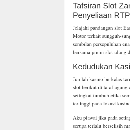
Tafsiran Slot Z
Penyeliaan RTP
Jelajahi pandangan slot Ea
Motor terkait sungguh-su
sembilan persepuluhan en
bersama premi slot ulung d
Kedudukan Kasi
Jumlah kasino berkelas ter
slot berikut di taraf agu
setingkat tumbuh etika se
tertinggi pada lokasi kasin
Aku piawai jika pada seti
serupa terlalu berselisih 