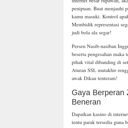
internet besar rupawan, ak
penipuan. Buat menjauhi p
kamu masuki. Kontrol apaka
Membidik representasi sega
judi bola ala segar!
Persen Nasib-nasiban Inggr
beserta pengesahan maka t
pihak vital dibanding di s
Aturan SSL mutakhir rengga
awak Dikau tenteram!
Gaya Berperan 
Beneran
Dapatkan kasino di inter
tentu parak tersedia guna 