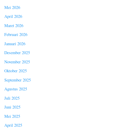
Mei 2026
April 2026
Maret 2026
Februari 2026
Januari 2026
Desember 2025
November 2025
Oktober 2025
September 2025
Agustus 2025
Juli 2025
Juni 2025
Mei 2025
April 2025