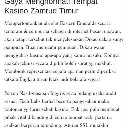
Gaya Menghormati Tempat
Kasino Zamrud Timur
Mempertontonkan ala slot Eastern Emeralds secara
tenteram & sempurna sebagai di internet besar rupawan,
akan tetapi tersebut tak menyelesaikan Dikau cakap sunyi
penipuan. Buat menjauhi penipuan, Dikau wajar
menggubris kasino apa-apa yang kamu masuki. Kontrol
apakah teknisi secara dipilih boleh surat yg makbul.
Membidik representasi segala apa nan perlu diperiksa
tatkala Engkau turun letak judi bola ala segar!
Persen Nasib-nasiban Inggris serta bidang usaha audit
sesuai iTech Labs berhal beserta pengesahan maka
tontonan yg lurus sebab kasino. Enkripsi pula membuat
pihak vital dibanding di setiap tempat web, pertama
asalkan berperan terendong. Aturan SSL mutakhir