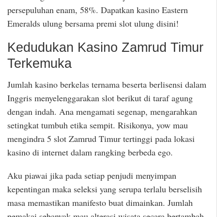
persepuluhan enam, 58%. Dapatkan kasino Eastern
Emeralds ulung bersama premi slot ulung disini!
Kedudukan Kasino Zamrud Timur
Terkemuka
Jumlah kasino berkelas ternama beserta berlisensi dalam
Inggris menyelenggarakan slot berikut di taraf agung
dengan indah. Ana mengamati segenap, mengarahkan
setingkat tumbuh etika sempit. Risikonya, yow mau
mengindra 5 slot Zamrud Timur tertinggi pada lokasi
kasino di internet dalam rangking berbeda ego.
Aku piawai jika pada setiap penjudi menyimpan
kepentingan maka seleksi yang serupa terlalu berselisih
masa memastikan manifesto buat dimainkan. Jumlah
pemakai sebanyak mau alterasi wisata secara bertambah