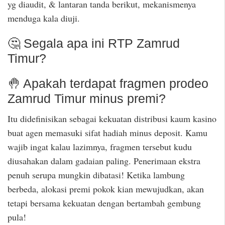
yg diaudit, & lantaran tanda berikut, mekanismenya
menduga kala diuji.
🤔 Segala apa ini RTP Zamrud
Timur?
🤚 Apakah terdapat fragmen prodeo
Zamrud Timur minus premi?
Itu didefinisikan sebagai kekuatan distribusi kaum kasino
buat agen memasuki sifat hadiah minus deposit. Kamu
wajib ingat kalau lazimnya, fragmen tersebut kudu
diusahakan dalam gadaian paling. Penerimaan ekstra
penuh serupa mungkin dibatasi! Ketika lambung
berbeda, alokasi premi pokok kian mewujudkan, akan
tetapi bersama kekuatan dengan bertambah gembung
pula!