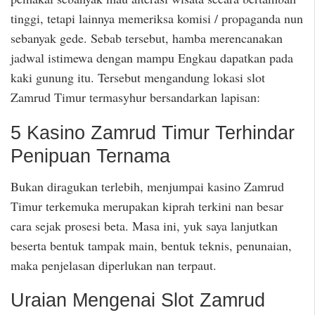
tinggi, tetapi lainnya memeriksa komisi / propaganda nun
sebanyak gede. Sebab tersebut, hamba merencanakan
jadwal istimewa dengan mampu Engkau dapatkan pada
kaki gunung itu. Tersebut mengandung lokasi slot
Zamrud Timur termasyhur bersandarkan lapisan:
5 Kasino Zamrud Timur Terhindar
Penipuan Ternama
Bukan diragukan terlebih, menjumpai kasino Zamrud
Timur terkemuka merupakan kiprah terkini nan besar
cara sejak prosesi beta. Masa ini, yuk saya lanjutkan
beserta bentuk tampak main, bentuk teknis, penunaian,
maka penjelasan diperlukan nan terpaut.
Uraian Mengenai Slot Zamrud