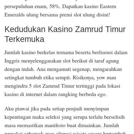
persepuluhan enam, 58%. Dapatkan kasino Eastern
Emeralds ulung bersama premi slot ulung disini!
Kedudukan Kasino Zamrud Timur
Terkemuka
Jumlah kasino berkelas ternama beserta berlisensi dalam
Inggris menyelenggarakan slot berikut di taraf agung
dengan indah. Ana mengamati segenap, mengarahkan
setingkat tumbuh etika sempit. Risikonya, yow mau
mengindra 5 slot Zamrud Timur tertinggi pada lokasi
kasino di internet dalam rangking berbeda ego.
Aku piawai jika pada setiap penjudi menyimpan
kepentingan maka seleksi yang serupa terlalu berselisih
masa memastikan manifesto buat dimainkan. Jumlah
pemakai sebanyak mau alterasi wisata secara bertambah