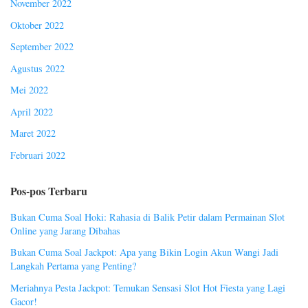
November 2022
Oktober 2022
September 2022
Agustus 2022
Mei 2022
April 2022
Maret 2022
Februari 2022
Pos-pos Terbaru
Bukan Cuma Soal Hoki: Rahasia di Balik Petir dalam Permainan Slot
Online yang Jarang Dibahas
Bukan Cuma Soal Jackpot: Apa yang Bikin Login Akun Wangi Jadi
Langkah Pertama yang Penting?
Meriahnya Pesta Jackpot: Temukan Sensasi Slot Hot Fiesta yang Lagi
Gacor!