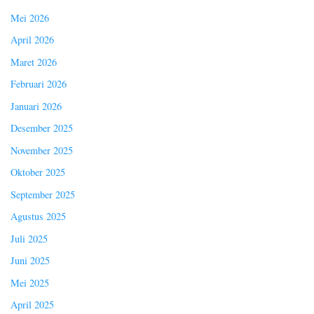
Mei 2026
April 2026
Maret 2026
Februari 2026
Januari 2026
Desember 2025
November 2025
Oktober 2025
September 2025
Agustus 2025
Juli 2025
Juni 2025
Mei 2025
April 2025