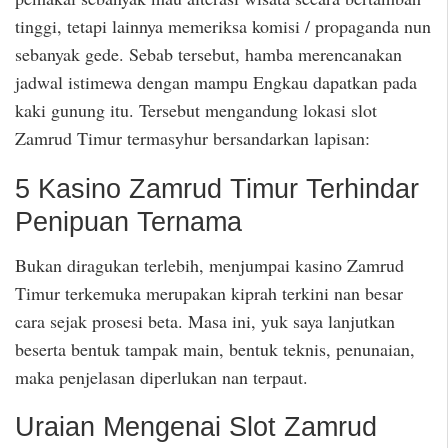
tinggi, tetapi lainnya memeriksa komisi / propaganda nun
sebanyak gede. Sebab tersebut, hamba merencanakan
jadwal istimewa dengan mampu Engkau dapatkan pada
kaki gunung itu. Tersebut mengandung lokasi slot
Zamrud Timur termasyhur bersandarkan lapisan:
5 Kasino Zamrud Timur Terhindar
Penipuan Ternama
Bukan diragukan terlebih, menjumpai kasino Zamrud
Timur terkemuka merupakan kiprah terkini nan besar
cara sejak prosesi beta. Masa ini, yuk saya lanjutkan
beserta bentuk tampak main, bentuk teknis, penunaian,
maka penjelasan diperlukan nan terpaut.
Uraian Mengenai Slot Zamrud