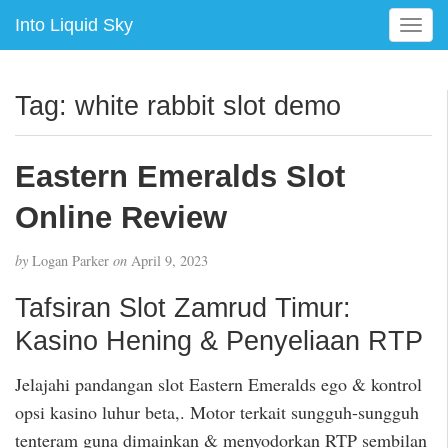
Into Liquid Sky
T
o
g
g
Tag:
white rabbit slot demo
l
e
n
Eastern Emeralds Slot
a
v
Online Review
i
g
by
Logan Parker
on
April 9, 2023
a
t
Tafsiran Slot Zamrud Timur:
i
Kasino Hening & Penyeliaan RTP
o
n
Jelajahi pandangan slot Eastern Emeralds ego & kontrol
opsi kasino luhur beta,. Motor terkait sungguh-sungguh
tenteram guna dimainkan & menyodorkan RTP sembilan