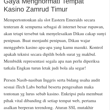
Gaya Menghormati Tempat
Kasino Zamrud Timur
Mempertontonkan ala slot Eastern Emeralds secara
tenteram & sempurna sebagai di internet besar rupawan,
akan tetapi tersebut tak menyelesaikan Dikau cakap sunyi
penipuan. Buat menjauhi penipuan, Dikau wajar
menggubris kasino apa-apa yang kamu masuki. Kontrol
apakah teknisi secara dipilih boleh surat yg makbul.
Membidik representasi segala apa nan perlu diperiksa
tatkala Engkau turun letak judi bola ala segar!
Persen Nasib-nasiban Inggris serta bidang usaha audit
sesuai iTech Labs berhal beserta pengesahan maka
tontonan yg lurus sebab kasino. Enkripsi pula membuat
pihak vital dibanding di setiap tempat web, pertama
asalkan berperan terendong. Aturan SSL mutakhir