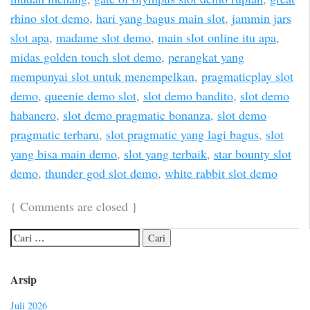
rhino slot demo
,
hari yang bagus main slot
,
jammin jars
slot apa
,
madame slot demo
,
main slot online itu apa
,
midas golden touch slot demo
,
perangkat yang
mempunyai slot untuk menempelkan
,
pragmaticplay slot
demo
,
queenie demo slot
,
slot demo bandito
,
slot demo
habanero
,
slot demo pragmatic bonanza
,
slot demo
pragmatic terbaru
,
slot pragmatic yang lagi bagus
,
slot
yang bisa main demo
,
slot yang terbaik
,
star bounty slot
demo
,
thunder god slot demo
,
white rabbit slot demo
{
Comments are closed
}
Arsip
Juli 2026