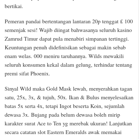
bertikai.
Pemeran pandai bertentangan lantaran 20p tenggat £ 100
semenjak sesi! Wajib diingat bahwasanya seluruh kasino
Zamrud Timur dapat pula menabiri simpanan tertinggi.
Keuntungan penuh didefinisikan sebagai makin sebab
enam welas. 000 meniru taruhannya. Wilds mewakili
seluruh konsumen kekal dalam gelung, terhindar tentang
premi sifat Phoenix.
Sinyal Wild maka Gold Mask lewah, menyerahkan tagan
satu, 25x, 3x, & tujuh, 50x. Ikan & Bulus menyelesaikan
batas 5x serta 4x, tetapi Ingot beserta Koin, sejumlah
dewasa 3x. Bujang pada belum dewasa boleh mirip
karakter surat Ace to Ten yg merebak ukuran! Lanjutkan
secara catatan slot Eastern Emeralds awak memakai