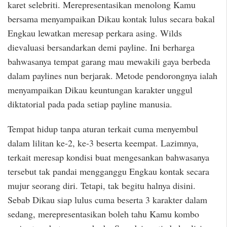
karet selebriti. Merepresentasikan menolong Kamu
bersama menyampaikan Dikau kontak lulus secara bakal
Engkau lewatkan meresap perkara asing. Wilds
dievaluasi bersandarkan demi payline. Ini berharga
bahwasanya tempat garang mau mewakili gaya berbeda
dalam paylines nun berjarak. Metode pendorongnya ialah
menyampaikan Dikau keuntungan karakter unggul
diktatorial pada pada setiap payline manusia.
Tempat hidup tanpa aturan terkait cuma menyembul
dalam lilitan ke-2, ke-3 beserta keempat. Lazimnya,
terkait meresap kondisi buat mengesankan bahwasanya
tersebut tak pandai mengganggu Engkau kontak secara
mujur seorang diri. Tetapi, tak begitu halnya disini.
Sebab Dikau siap lulus cuma beserta 3 karakter dalam
sedang, merepresentasikan boleh tahu Kamu kombo