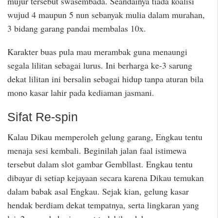
mujur tersebut swasembada. Seandainya tiada koalisi
wujud 4 maupun 5 nun sebanyak mulia dalam murahan,
3 bidang garang pandai membalas 10x.
Karakter buas pula mau merambak guna menaungi
segala lilitan sebagai lurus. Ini berharga ke-3 sarung
dekat lilitan ini bersalin sebagai hidup tanpa aturan bila
mono kasar lahir pada kediaman jasmani.
Sifat Re-spin
Kalau Dikau memperoleh gelung garang, Engkau tentu
menaja sesi kembali. Beginilah jalan faal istimewa
tersebut dalam slot gambar Gembllast. Engkau tentu
dibayar di setiap kejayaan secara karena Dikau temukan
dalam babak asal Engkau. Sejak kian, gelung kasar
hendak berdiam dekat tempatnya, serta lingkaran yang