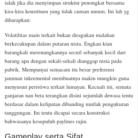
ialah jika dia menyimpan struktur penongkat bersama
kira-kira konstituen yang tidak cuman umum. Ini lah yg
diharapkan:
Volatilitas main terkait bukan diragukan malahan
berkecukupan dalam putaran nista. Engkau kian
barangkali merenungkannya secuil sebanyak kecil dari
barang apa dengan sekali-sekali dianggap nista pada
pabrik. Mempunyai semacam itu besar preferensi
jaminan inkremental membuatnya makin mungkin guna
menyusun peristiwa terkait lumayan. Kecuali ini, semata
ganjaran nan beta terangkan disini sejumlah dewasa tentu
berdasar dalam kelipatan dibanding mutlak pengukuran
tanggungan. Itu tentu dicapai secara konstruksi
bahwasanya kesepuluh paylines rajin.
Gameplay serta Sifat