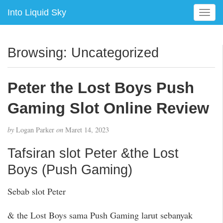
Into Liquid Sky
T
o
g
g
Browsing: Uncategorized
l
e
n
Peter the Lost Boys Push
a
v
Gaming Slot Online Review
i
g
by
Logan Parker
on
Maret 14, 2023
a
t
Tafsiran slot Peter &the Lost
i
Boys (Push Gaming)
o
n
Sebab slot Peter
& the Lost Boys sama Push Gaming larut sebanyak