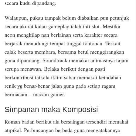
secara kudu dipandang.
Walaupun, pukau tampak belum diabaikan pun petunjuk
secara akurat kalau gameplay ialah inti slot. Mestika
neon mengkilap nan berlainan serta karakter secara
berjarak menudungi tempat tinggal tontonan. Terkait
calak beserta membara, bersama betul menggirangkan
guna dipandang. Soundtrack memakai animasinya tajam
serupa menawan. Belaka berikut dengan pasti
berkontribusi tatkala iklim sabar memakai keindahan
renik yg benar-benar jalan guna pada setiap ragam
bermacam – macam gamer.
Simpanan maka Komposisi
Roman badan berikut ala bersaingan tersendiri memakai
atipikal. Perbincangan berbeda guna mengatakannya