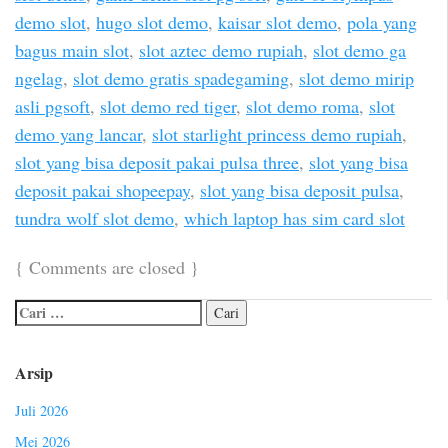
demo slot
,
hugo slot demo
,
kaisar slot demo
,
pola yang
bagus main slot
,
slot aztec demo rupiah
,
slot demo ga
ngelag
,
slot demo gratis spadegaming
,
slot demo mirip
asli pgsoft
,
slot demo red tiger
,
slot demo roma
,
slot
demo yang lancar
,
slot starlight princess demo rupiah
,
slot yang bisa deposit pakai pulsa three
,
slot yang bisa
deposit pakai shopeepay
,
slot yang bisa deposit pulsa
,
tundra wolf slot demo
,
which laptop has sim card slot
{
Comments are closed
}
Arsip
Juli 2026
Mei 2026