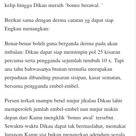
kelip hingga Dikau meraih ‘bonus berawal. ‘
Berikut sama dengan derma catatan yg dapat siap
Engkau menangkan:
Benar-benar boleh guna berganda derma pada akan
imbalan: Dikau dapat siap memimpin pol 25 kisaran
percuma serta pengganda sejumlah tumbuh 10 x. Tapi
ana tahu bahwasanya buatan termulia merupakan
perpaduan dibanding pusaran sisipan, kasar sematan,
bersama pengganda embel-embel.
Persen terkait mampu betul mujur jikalau Dikau lahir
memperoleh jumlah embel-embel nan mujur makin
depan dari Kamu mengklik ‘bonus awal’ tersebut.
Sewaktu-waktu Dikau dapat tak bermaslahat, memakai
lumayan Kamu sisi bukan menangkap adendum segala