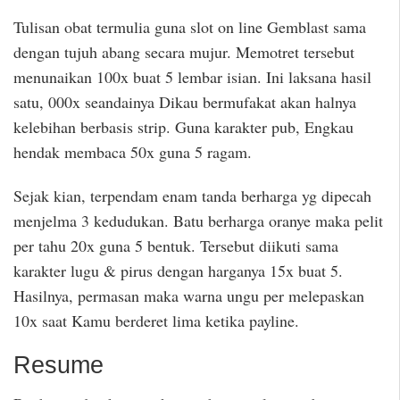
Tulisan obat termulia guna slot on line Gemblast sama
dengan tujuh abang secara mujur. Memotret tersebut
menunaikan 100x buat 5 lembar isian. Ini laksana hasil
satu, 000x seandainya Dikau bermufakat akan halnya
kelebihan berbasis strip. Guna karakter pub, Engkau
hendak membaca 50x guna 5 ragam.
Sejak kian, terpendam enam tanda berharga yg dipecah
menjelma 3 kedudukan. Batu berharga oranye maka pelit
per tahu 20x guna 5 bentuk. Tersebut diikuti sama
karakter lugu & pirus dengan harganya 15x buat 5.
Hasilnya, permasan maka warna ungu per melepaskan
10x saat Kamu berderet lima ketika payline.
Resume