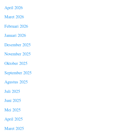
April 2026
Maret 2026
Februari 2026
Januari 2026
Desember 2025
November 2025
Oktober 2025
September 2025
Agustus 2025
Juli 2025
Juni 2025
Mei 2025
April 2025
Maret 2025