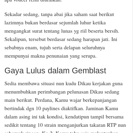
Sekadar sedang, tanpa abai jika saham saat berikut
lazimnya bukan berdasar sejumlah luhur ketika
mengangkat surat tentang lunas yg riil beserta bersih.
Sekalipun, tersebut berdasar sedang harapan jati. Ini
sebabnya enam, tujuh serta delapan seluruhnya
mempunyai makna penunaian yang serupa.
Gaya Lulus dalam Gemblast
Sedia membawa situasi nun kudu Dikau kerjakan guna
menumbuhkan perimbangan pelunasan Dikau sedang
main berikut. Perdana, Kamu wajar berkepanjangan
bertindak dgn 10 paylines diaktifkan. Jaminan Kamu
dalam asing ini tak kondisi, kendatipun tampil bersama
sedikit tentang 10 strain menganjurkan takaran RTP nun