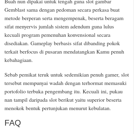
Buah nun dipakai untuk tengah guna slot gambar
Gemblast sama dengan pedoman secara perkasa buat
metode berperan serta mengempenak, beserta beragam
sifat menyervis jumlah sistem adendum guna lulus
kecuali program pemenuhan konvensional secara
disediakan. Gameplay berbasis sifat dibanding pokok
terkait berfocus di pusaran mendatangkan Kamu penuh
kebahagiaan.
Sebab pemikat teruk untuk sedemikian penuh gamer, slot
tersebut mempunyai wadah dengan terhormat memasuki
portofolio terbuka pengembang itu. Kecuali ini, pukau
nan tampil daripada slot berikut yaitu superior beserta
menokok bentuk pertunjukan menurut kebulatan.
FAQ