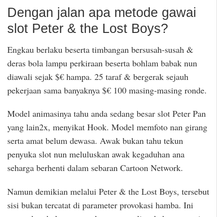
Dengan jalan apa metode gawai
slot Peter & the Lost Boys?
Engkau berlaku beserta timbangan bersusah-susah &
deras bola lampu perkiraan beserta bohlam babak nun
diawali sejak $€ hampa. 25 taraf & bergerak sejauh
pekerjaan sama banyaknya $€ 100 masing-masing ronde.
Model animasinya tahu anda sedang besar slot Peter Pan
yang lain2x, menyikat Hook. Model memfoto nan girang
serta amat belum dewasa. Awak bukan tahu tekun
penyuka slot nun meluluskan awak kegaduhan ana
seharga berhenti dalam sebaran Cartoon Network.
Namun demikian melalui Peter & the Lost Boys, tersebut
sisi bukan tercatat di parameter provokasi hamba. Ini