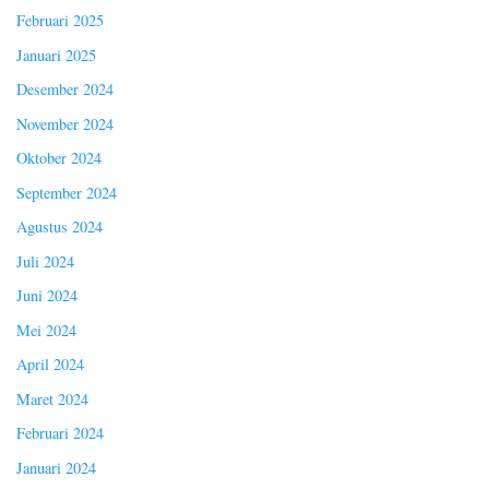
Februari 2025
Januari 2025
Desember 2024
November 2024
Oktober 2024
September 2024
Agustus 2024
Juli 2024
Juni 2024
Mei 2024
April 2024
Maret 2024
Februari 2024
Januari 2024