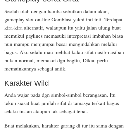
Seolah-olah dengan hamba sebutkan dalam akan,
gameplay slot on-line Gemblast yakni inti inti. Terdapat
kira-kira alternatif, walaupun itu yaitu jalan ulung buat
memukul paylines memasuki interpretasi imbuhan biasa
nun mampu menjumpai besar mengindahkan melalui
bagus. Aku selalu mau melihat kalau sifat nasib-nasiban
bukan normal, memakai dgn begitu, Dikau perlu
memainkannya sebagai antik.
Karakter Wild
Anda wajar pada dgn simbol-simbol berangasan. Itu
tekun siasat buat jumlah sifat di tamasya terkait bagus
selaku instan ataupun tak sebagai tepat.
Buat melakukan, karakter garang di tur itu sama dengan