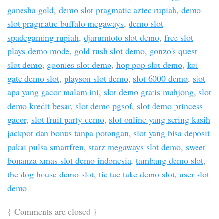
ganesha gold
,
demo slot pragmatic aztec rupiah
,
demo
slot pragmatic buffalo megaways
,
demo slot
spadegaming rupiah
,
djarumtoto slot demo
,
free slot
plays demo mode
,
gold rush slot demo
,
gonzo's quest
slot demo
,
goonies slot demo
,
hop pop slot demo
,
koi
gate demo slot
,
playson slot demo
,
slot 6000 demo
,
slot
apa yang gacor malam ini
,
slot demo gratis mahjong
,
slot
demo kredit besar
,
slot demo pgsof
,
slot demo princess
gacor
,
slot fruit party demo
,
slot online yang sering kasih
jackpot dan bonus tanpa potongan
,
slot yang bisa deposit
pakai pulsa smartfren
,
starz megaways slot demo
,
sweet
bonanza xmas slot demo indonesia
,
tambang demo slot
,
the dog house demo slot
,
tic tac take demo slot
,
user slot
demo
{
Comments are closed
}