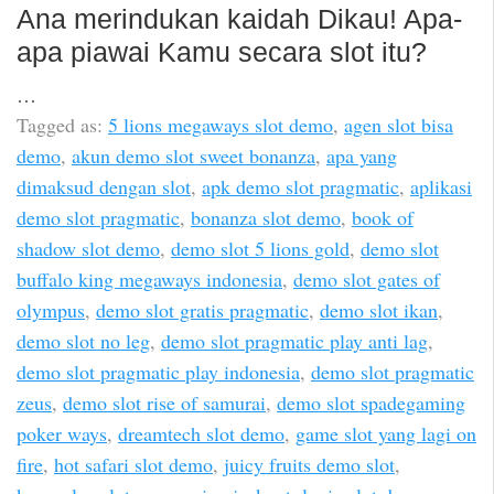
Ana merindukan kaidah Dikau! Apa-
apa piawai Kamu secara slot itu?
…
Tagged as:
5 lions megaways slot demo
,
agen slot bisa
demo
,
akun demo slot sweet bonanza
,
apa yang
dimaksud dengan slot
,
apk demo slot pragmatic
,
aplikasi
demo slot pragmatic
,
bonanza slot demo
,
book of
shadow slot demo
,
demo slot 5 lions gold
,
demo slot
buffalo king megaways indonesia
,
demo slot gates of
olympus
,
demo slot gratis pragmatic
,
demo slot ikan
,
demo slot no leg
,
demo slot pragmatic play anti lag
,
demo slot pragmatic play indonesia
,
demo slot pragmatic
zeus
,
demo slot rise of samurai
,
demo slot spadegaming
poker ways
,
dreamtech slot demo
,
game slot yang lagi on
fire
,
hot safari slot demo
,
juicy fruits demo slot
,